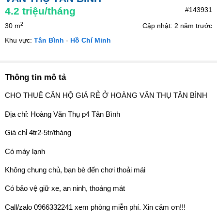
4.2
triệu/tháng
#143931
2
30 m
Cập nhật: 2 năm trước
Khu vực:
Tân Bình
-
Hồ Chí Minh
Thông tin mô tả
CHO THUÊ CĂN HỘ GIÁ RẺ Ở HOÀNG VĂN THỤ TÂN BÌNH
Địa chỉ: Hoàng Văn Thụ p4 Tân Bình
Giá chỉ 4tr2-5tr/tháng
Có máy lạnh
Không chung chủ, bạn bè đến chơi thoải mái
Có bảo vệ giữ xe, an ninh, thoáng mát
Call/zalo 0966332241 xem phòng miễn phí. Xin cảm ơn!!!