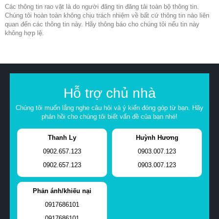
Các thông tin rao vặt là do người đăng tin đăng tải toàn bộ thông tin.
Chúng tôi hoàn toàn không chịu trách nhiệm về bất cứ thông tin nào liên
quan đến các thông tin này. Hãy thông báo cho chúng tôi nếu tin này
không hợp lệ.
Hỗ trợ chủ nhà
Chúng tôi muốn lắng nghe câu hỏi và ý kiến đóng góp từ bạn. Hãy
phản hồi cho chúng tôi biết vấn đề của bạn nhé!
Thanh Ly
Huỳnh Hương
0902.657.123
0903.007.123
0902.657.123
0903.007.123
Phản ánh/khiếu nại
0917686101
0917686101