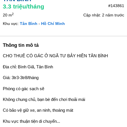
3.3
triệu/tháng
#143861
2
20 m
Cập nhật: 2 năm trước
Khu vực:
Tân Bình
-
Hồ Chí Minh
Thông tin mô tả
CHO THUÊ CÓ GÁC Ở NGÃ TƯ BẢY HIỀN TÂN BÌNH
Địa chỉ: Bình Giã, Tân Bình
Giá: 3tr3-3tr8/tháng
Phòng có gác sạch sẽ
Không chung chủ, bạn bè đến chơi thoải mái
Có bảo vệ giữ xe, an ninh, thoáng mát
Khu vực thuận tiện di chuyển...