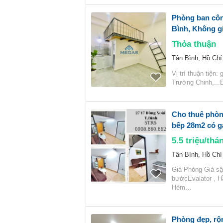
Phòng ban côn
Bình, Không g
Thỏa thuận
Tân Bình, Hồ Chí
Vị trí thuận tiện
Trường Chinh,...
Cho thuê phòn
bếp 28m2 có g
5.5
triệu/thá
Tân Bình, Hồ Chí
Giá Phòng Giá sậ
bướcEvalator , Hầ
Hẻm…
Phòng đẹp, rộn