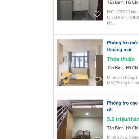
Tân Bình, Hồ Chí
Đ/C : 737/20 lạc 
bình,ĐHVH,ĐHBK( 
tân…
Phòng trọ mới 
thoáng mát
Thỏa thuận
Tân Bình, Hồ Chí
Mình còn trống 1
Mới)Phòng full nộ
Phòng trọ cao 
rãi
5.2
triệu/thá
Tân Bình, Hồ Chí
Mình còn 1 phòng