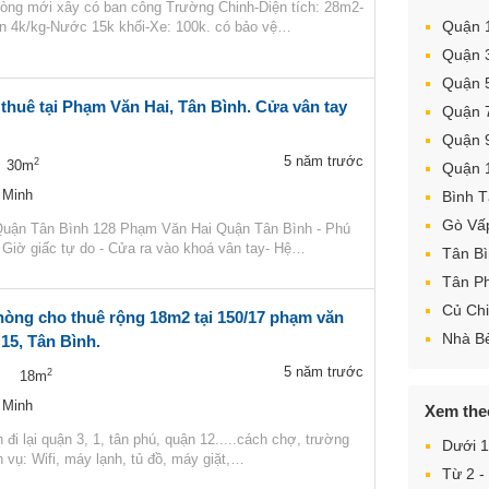
òng mới xây có ban công Trường Chinh-Diện tích: 28m2-
Quận 
iện 4k/kg-Nước 15k khối-Xe: 100k. có bảo vệ…
Quận 
Quận 
thuê tại Phạm Văn Hai, Tân Bình. Cửa vân tay
Quận 
Quận 
5 năm trước
2
30m
Quận 
 Minh
Bình 
Gò Vấ
uận Tân Bình 128 Phạm Văn Hai Quận Tân Bình - Phú
- Giờ giấc tự do - Cửa ra vào khoá vân tay- Hệ…
Tân B
Tân P
Củ Chi
hòng cho thuê rộng 18m2 tại 150/17 phạm văn
Nhà B
15, Tân Bình.
5 năm trước
2
18m
 Minh
Xem the
 đi lại quận 3, 1, tân phú, quận 12.....cách chợ, trường
Dưới 1
 vụ: Wifi, máy lạnh, tủ đồ, máy giặt,…
Từ 2 - 