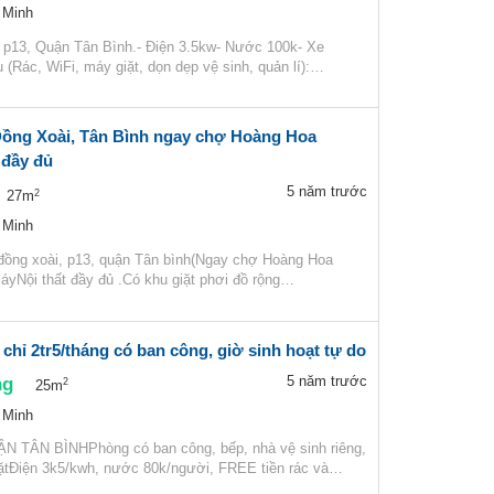
 Minh
p13, Quận Tân Bình.- Điện 3.5kw- Nước 100k- Xe
ụ (Rác, WiFi, máy giặt, dọn dẹp vệ sinh, quản lí):…
Đồng Xoài, Tân Bình ngay chợ Hoàng Hoa
 đầy đủ
5 năm trước
2
27m
 Minh
đồng xoài, p13, quận Tân bình(Ngay chợ Hoàng Hoa
yNội thất đầy đủ .Có khu giặt phơi đồ rộng…
chỉ 2tr5/tháng có ban công, giờ sinh hoạt tự do
ng
5 năm trước
2
25m
 Minh
TÂN BÌNHPhòng có ban công, bếp, nhà vệ sinh riêng,
ặtĐiện 3k5/kwh, nước 80k/người, FREE tiền rác và…