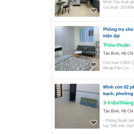
Mình Cho thuê ph
Giá thuê: 2tr3-Đ
Phòng trọ cho 
hiện đại
Thỏa thuận
Tân Bình, Hồ Chí
Cho thuê CHDV Q
NhuậnTiện Lợi : 
Mình còn 02 p
bạch, phường 
3
triệu/tháng
Tân Bình, Hồ Chí
- Phòng thuận tiện
học 500 mét- Dịch