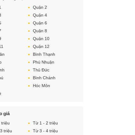
1
Quận 2
3
Quận 4
5
Quận 6
7
Quận 8
9
Quận 10
11
Quận 12
Tân
Bình Thạnh
p
Phú Nhuận
ình
Thủ Đức
hú
Bình Chánh
Hóc Môn
è
o giá
 triệu
Từ 1 - 2 triệu
3 triệu
Từ 3 - 4 triệu