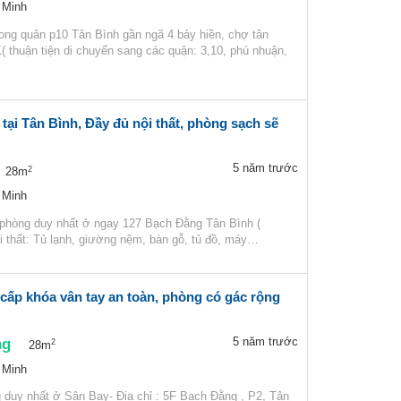
 Minh
long quân p10 Tân Bình gần ngã 4 bảy hiền, chợ tân
thuận tiện di chuyển sang các quận: 3,10, phú nhuận,
tại Tân Bình, Đầy đủ nội thất, phòng sạch sẽ
5 năm trước
2
28m
 Minh
 phòng duy nhất ở ngay 127 Bạch Đằng Tân Bình (
i thất: Tủ lạnh, giường nệm, bàn gỗ, tủ đồ, máy…
cấp khóa vân tay an toàn, phòng có gác rộng
ng
5 năm trước
2
28m
 Minh
 duy nhất ở Sân Bay- Địa chỉ : 5F Bạch Đằng , P2, Tân