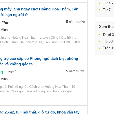
Từ 4 - 
g máy lạnh ngay chợ Hoàng Hoa Thám, Tân
Từ 7 - 
iới hạn người ở
5 năm trước
2
27m
Xem theo
 Minh
Dưới 
: gần chợ Hoàng Hoa Thám, E-town Cộng Hòa, tiện ra
Từ 50
Địa chỉ: Bình Giã, phường 13, Tân Bình. KHÔNG GIỚI…
Trên 
g trọ cao cấp co Phòng ngủ tách biệt phòng
ác và khồng gác tại…
ng
5 năm trước
2
28m
 Minh
p sànFull đồ nghề , Cách chợ Hoàng Hoa Thám 10
m xe , Máy giặt tại nhàKhông rang buộc giờ giấc ,
g 25m2, full nội thất, giờ tự do, khóa văn tay