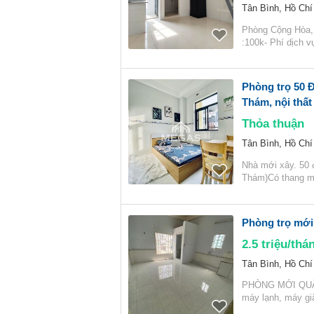
Tân Bình, Hồ Chí
Phòng Cộng Hòa, 
:100k- Phí dịch v
Phòng trọ 50 
Thám, nội thất
Thỏa thuận
Tân Bình, Hồ Chí
Nhà mới xây. 50 
Thám)Có thang má
Phòng trọ mới 
2.5
triệu/thá
Tân Bình, Hồ Chí
PHÒNG MỚI QUẬN 
máy lạnh, máy gi