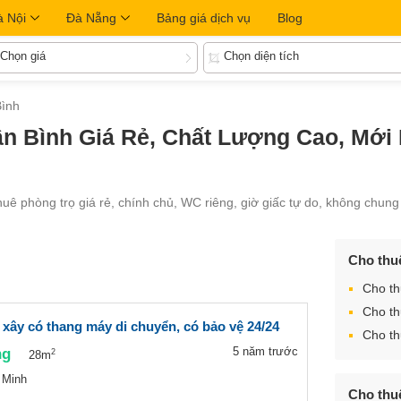
à Nội
Đà Nẵng
Bảng giá dịch vụ
Blog
Chọn giá
Chọn diện tích
Bình
n Bình Giá Rẻ, Chất Lượng Cao, Mới N
uê phòng trọ giá rẻ, chính chủ, WC riêng, giờ giấc tự do, không chung 
Cho thu
Cho th
Cho th
xây có thang máy di chuyển, có bảo vệ 24/24
Cho th
ng
5 năm trước
2
28m
 Minh
Cho thu