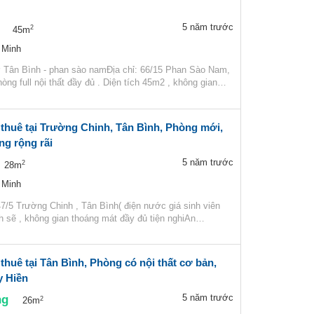
5 năm trước
2
45m
 Minh
 Tân Bình - phan sào namĐịa chỉ: 66/15 Phan Sào Nam,
òng full nội thất đầy đủ . Diện tích 45m2 , không gian…
 thuê tại Trường Chinh, Tân Bình, Phòng mới,
ng rộng rãi
5 năm trước
2
28m
 Minh
7/5 Trường Chinh , Tân Bình( điện nước giá sinh viên
h sẽ , không gian thoáng mát đầy đủ tiện nghiAn…
thuê tại Tân Bình, Phòng có nội thất cơ bản,
y Hiền
ng
5 năm trước
2
26m