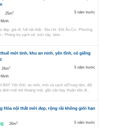
àn
5 năm trước
2
25m
 Minh
ọ đẹp, giá rẽ, full nội thất.- Địa chỉ: 416 Âu Cơ, Phường
h.- Phòng trọ sạch sẽ, mới xây, hẻm…
thuê mới tinh, khu an ninh, yên tĩnh, có giếng
t
5 năm trước
2
26m
 Minh
AY Yên tĩnh, an ninh, mới và sạch sẽTrung tâm, đối
ia định mát mẻ thoáng mát, gần sân bay thuận tiện đi…
 Hòa nội thất mới đẹp, rộng rãi không giới hạn
ng
5 năm trước
2
26m