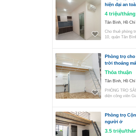
hiện đại an to
4
triệu/tháng
Tân Bình, Hồ Chí
Cho thuê phòng tr
10, quận Tân Bìn
Phòng trọ cho 
trời thoáng má
Thỏa thuận
Tân Bình, Hồ Chí
PHÒNG TRỌ SÂN B
diện công viên G
Phòng trọ Cộng
người ở
3.5
triệu/thá