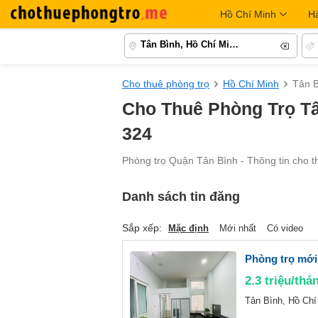
Hồ Chí Minh
H
Tân Bình, Hồ Chí Minh
Cho thuê phòng trọ
Hồ Chí Minh
Tân 
Cho Thuê Phòng Trọ Tâ
324
Phòng trọ Quận Tân Bình - Thông tin cho th
Danh sách tin đăng
Sắp xếp:
Mặc định
Mới nhất
Có video
Phòng trọ mới 
2.3
triệu/thá
Tân Bình, Hồ Chí