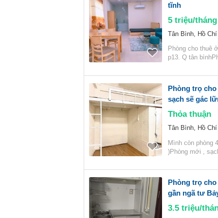
tĩnh
5
triệu/tháng
Tân Bình, Hồ Chí
Phòng cho thuê ở
p13. Q tân bìnhPh
Phòng trọ cho
sạch sẽ gác lữ
Thỏa thuận
Tân Bình, Hồ Chí
Mình còn phòng 4
)Phòng mới , sạc
Phòng trọ cho 
gần ngã tư Bả
3.5
triệu/thá