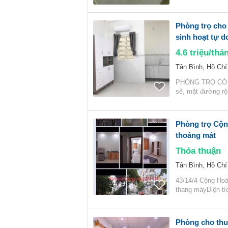
Phòng trọ cho 
sinh hoạt tự d
4.6
triệu/thá
Tân Bình, Hồ Chí
PHÒNG TRỌ CÓ G
sẽ, mặt đường rộ
Phòng trọ Cộng
thoáng mát
Thỏa thuận
Tân Bình, Hồ Chí
43/14/4 Cộng Hoà
thang máyDiện tíc
Phòng cho thuê