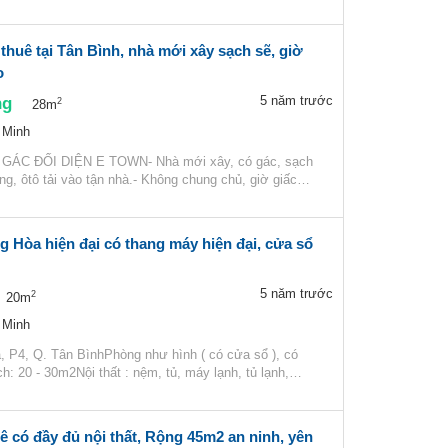
thuê tại Tân Bình, nhà mới xây sạch sẽ, giờ
o
ng
5 năm trước
2
28m
 Minh
ÁC ĐỐI DIỆN E TOWN- Nhà mới xây, có gác, sạch
ng, ôtô tải vào tận nhà.- Không chung chủ, giờ giấc…
 Hòa hiện đại có thang máy hiện đại, cửa sổ
5 năm trước
2
20m
 Minh
, P4, Q. Tân BìnhPhòng như hình ( có cửa sổ ), có
h: 20 - 30m2Nội thất : nệm, tủ, máy lạnh, tủ lạnh,…
 có đầy đủ nội thất, Rộng 45m2 an ninh, yên