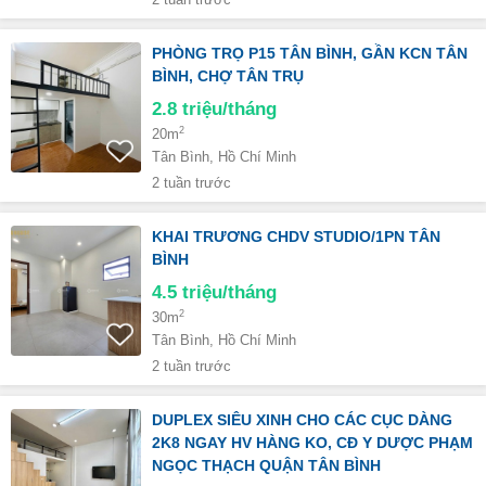
2 tuần trước
PHÒNG TRỌ P15 TÂN BÌNH, GẦN KCN TÂN
BÌNH, CHỢ TÂN TRỤ
2.8
triệu/tháng
2
20m
Tân Bình, Hồ Chí Minh
2 tuần trước
KHAI TRƯƠNG CHDV STUDIO/1PN TÂN
BÌNH
4.5
triệu/tháng
2
30m
Tân Bình, Hồ Chí Minh
2 tuần trước
DUPLEX SIÊU XINH CHO CÁC CỤC DÀNG
2K8 NGAY HV HÀNG KO, CĐ Y DƯỢC PHẠM
NGỌC THẠCH QUẬN TÂN BÌNH