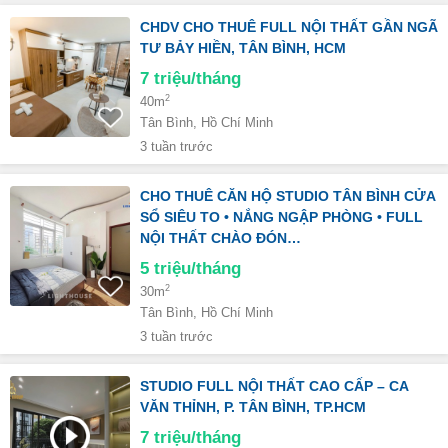
CHDV CHO THUÊ FULL NỘI THẤT GẦN NGÃ
TƯ BẢY HIỀN, TÂN BÌNH, HCM
7
triệu/tháng
2
40m
Tân Bình, Hồ Chí Minh
3 tuần trước
CHO THUÊ CĂN HỘ STUDIO TÂN BÌNH CỬA
SỔ SIÊU TO • NẮNG NGẬP PHÒNG • FULL
NỘI THẤT CHÀO ĐÓN…
5
triệu/tháng
2
30m
Tân Bình, Hồ Chí Minh
3 tuần trước
STUDIO FULL NỘI THẤT CAO CẤP – CA
VĂN THỈNH, P. TÂN BÌNH, TP.HCM
7
triệu/tháng