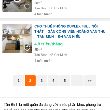
2
30m
Tân Bình, Hồ Chí Minh
4 tuần trước
CHO THUÊ PHÒNG DUPLEX FULL NỘI
THẤT – GẦN CÔNG VIÊN HOÀNG VĂN THỤ
– TÂN BÌNH— ĐH VĂN HIẾN
4.9
triệu/tháng
2
35m
Tân Bình, Hồ Chí Minh
4 tuần trước
1
2
3
4
5
...
»»
Tân Bình là một quận đa dạng với nhiều phân khúc phòng trọ