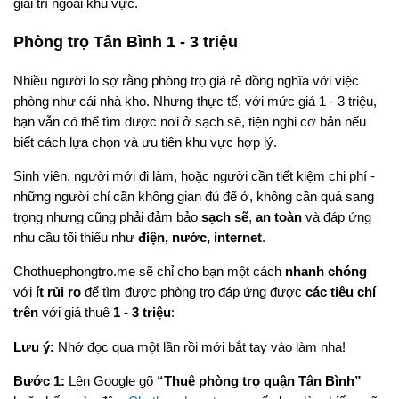
giải trí ngoài khu vực.
Phòng trọ Tân Bình 1 - 3 triệu
Nhiều người lo sợ rằng phòng trọ giá rẻ đồng nghĩa với việc
phòng như cái nhà kho. Nhưng thực tế, với mức giá 1 - 3 triệu,
bạn vẫn có thể tìm được nơi ở sạch sẽ, tiện nghi cơ bản nếu
biết cách lựa chọn và ưu tiên khu vực hợp lý.
Sinh viên, người mới đi làm, hoặc người cần tiết kiệm chi phí -
những người chỉ cần không gian đủ để ở, không cần quá sang
trọng nhưng cũng phải đảm bảo
sạch sẽ
,
an toàn
và đáp ứng
nhu cầu tối thiểu như
điện, nước, internet
.
Chothuephongtro.me sẽ chỉ cho bạn một cách
nhanh chóng
với
ít rủi ro
để tìm được phòng trọ đáp ứng được
các tiêu chí
trên
với giá thuê
1 - 3 triệu
:
Lưu ý:
Nhớ đọc qua một lần rồi mới bắt tay vào làm nha!
Bước 1:
Lên Google gõ
“Thuê phòng trọ quận Tân Bình”