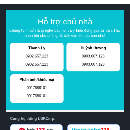
Hỗ trợ chủ nhà
Chúng tôi muốn lắng nghe câu hỏi và ý kiến đóng góp từ bạn. Hãy
phản hồi cho chúng tôi biết vấn đề của bạn nhé!
Thanh Ly
Huỳnh Hương
0902.657.123
0903.007.123
0902.657.123
0903.007.123
Phản ánh/khiếu nại
0917686101
0917686101
Cùng hệ thống LBKCorp: