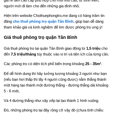
giá rẻ đến cao cấp phù hợp cho mọi nhu cầu, từ sinh viên,
người mới đi làm cho đến những gia đình nhỏ.
Hiện trên website Chothuephongtro.me đang có hàng trăm tin
đăng
cho thuê phòng trọ quận Tân Bình
, giúp bạn dễ dàng
tham khảo giá và kinh nghiệm để tìm được phòng trọ ưng ý!
Giá thuê phòng trọ quận Tân Bình
Giá thuê phòng trọ tại quận Tân Bình giao động từ
1,5 triệu
cho
đến
7,5 triệu/tháng
tùy thuộc vào vị trí và tiện ích của từng căn.
Các phòng trọ có diện tích phổ biến trong khoảng
25 - 35m²
.
Để dễ hình dung thì hãy tưởng tượng khoảng 3 người như bạn
(nếu bạn hơi thấp thì lấy 4 người cũng được) nằm thẳng thành
một hàng tạo thành một đường thẳng - đường thẳng dài khoảng
5 - 6 mét,
Và 4 đường thẳng như vậy xếp lại tạo thành 1 hình vuông.
Đó, những phòng trọ tại đây rộng cỡ vậy đó (chưa tính chiều