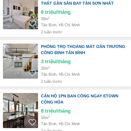
THẤT GẦN SÂN BAY TÂN SƠN NHẤT ️
6
triệu/tháng
2
30m
Tân Bình, Hồ Chí Minh
2 tuần trước
PHÒNG TRỌ THOÁNG MÁT GẦN TRƯƠNG
CÔNG ĐỊNH TÂN BÌNH
3
triệu/tháng
2
20m
Tân Bình, Hồ Chí Minh
2 tuần trước
CĂN HỘ 1PN BAN CÔNG NGAY ETOWN
CỘNG HÒA
8
triệu/tháng
2
50m
Tân Bình, Hồ Chí Minh