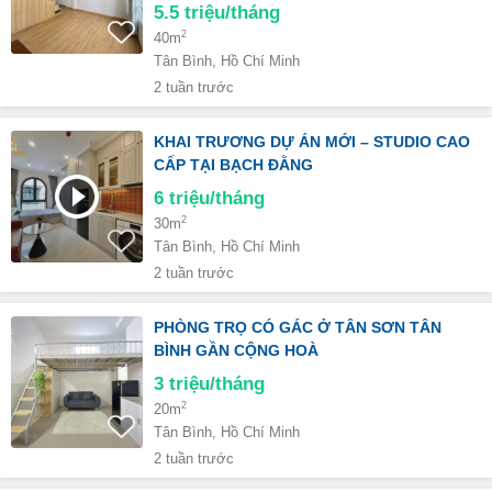
5.5
triệu/tháng
2
40m
Tân Bình, Hồ Chí Minh
2 tuần trước
KHAI TRƯƠNG DỰ ÁN MỚI – STUDIO CAO
CẤP TẠI BẠCH ĐẰNG
6
triệu/tháng
2
30m
Tân Bình, Hồ Chí Minh
2 tuần trước
PHÒNG TRỌ CÓ GÁC Ở TÂN SƠN TÂN
BÌNH GẦN CỘNG HOÀ
3
triệu/tháng
2
20m
Tân Bình, Hồ Chí Minh
2 tuần trước