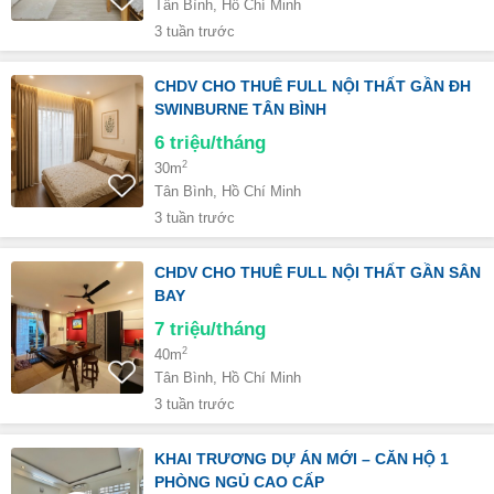
Tân Bình, Hồ Chí Minh
3 tuần trước
CHDV CHO THUÊ FULL NỘI THẤT GẦN ĐH
SWINBURNE TÂN BÌNH
6
triệu/tháng
2
30m
Tân Bình, Hồ Chí Minh
3 tuần trước
CHDV CHO THUÊ FULL NỘI THẤT GẦN SÂN
BAY
7
triệu/tháng
2
40m
Tân Bình, Hồ Chí Minh
3 tuần trước
KHAI TRƯƠNG DỰ ÁN MỚI – CĂN HỘ 1
PHÒNG NGỦ CAO CẤP