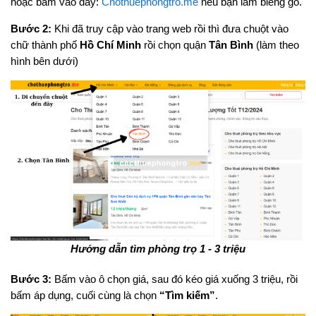
hoặc bấm vào đây:
Chothuephongtro.me
nếu bạn làm biếng gõ.
Bước 2:
Khi đã truy cập vào trang web rồi thì đưa chuột vào
chữ thành phố
Hồ Chí Minh
rồi chọn quận
Tân Bình
(làm theo
hình bên dưới)
Hướng dẫn tìm phòng trọ 1 - 3 triệu
Bước 3:
Bấm vào ô chọn giá, sau đó kéo giá xuống 3 triệu, rồi
bấm áp dụng, cuối cùng là chọn
“Tìm kiếm”
.