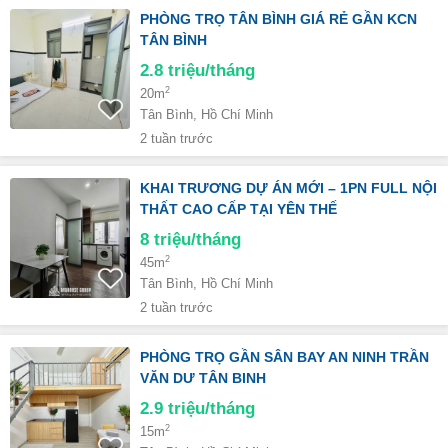
PHÒNG TRỌ TÂN BÌNH GIÁ RẺ GẦN KCN
TÂN BÌNH
2.8
triệu/tháng
2
20m
Tân Bình, Hồ Chí Minh
2 tuần trước
KHAI TRƯƠNG DỰ ÁN MỚI – 1PN FULL NỘI
THẤT CAO CẤP TẠI YÊN THẾ
8
triệu/tháng
2
45m
Tân Bình, Hồ Chí Minh
2 tuần trước
PHÒNG TRỌ GẦN SÂN BAY AN NINH TRẦN
VĂN DƯ TÂN BINH
2.9
triệu/tháng
2
15m