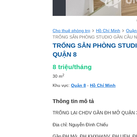
Cho thuê phòng trọ
Hồ Chí Minh
Quận
TRỐNG SẴN PHÒNG STUDIO GẦN CẦU N
TRỐNG SẴN PHÒNG STUDI
QUẬN 8
8
triệu/tháng
2
30 m
Khu vực:
Quận 8
-
Hồ Chí Minh
Thông tin mô tả
TRỐNG LẠI CHDV GẦN ĐH MỞ QUẬN 
Địa chỉ: Nguyễn Đình Chiểu
Gần ĐH Mở, ĐH KHXH&NV, ĐH UEH, ĐH U