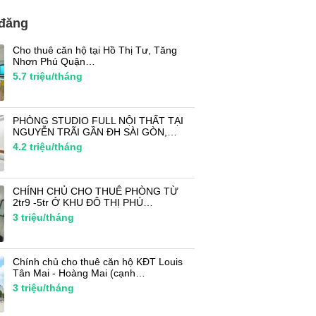
 đăng
Cho thuê căn hộ tại Hồ Thị Tư, Tăng
Nhơn Phú Quận…
5.7
triệu/tháng
PHÒNG STUDIO FULL NỘI THẤT TẠI
NGUYỄN TRÃI GẦN ĐH SÀI GÒN,…
4.2
triệu/tháng
CHÍNH CHỦ CHO THUÊ PHÒNG TỪ
2tr9 -5tr Ở KHU ĐÔ THỊ PHÚ…
3
triệu/tháng
Chính chủ cho thuê căn hộ KĐT Louis
Tân Mai - Hoàng Mai (cạnh…
3
triệu/tháng