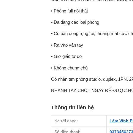
• Phòng full nội thất
• Đa dạng các loại phòng
• Có ban công rộng rãi, thoáng mát cực chi
• Ra vào vân tay
• Giờ giấc tự do
• Không chung chủ
Có nhận tìm phòng studio, duplex, 1PN, 2
️NHANH TAY CHỐT NGAY ĐỂ ĐƯỢC H
Thông tin liên hệ
Người đăng:
Lâm Vĩnh P
Số điện thoại:
037345627