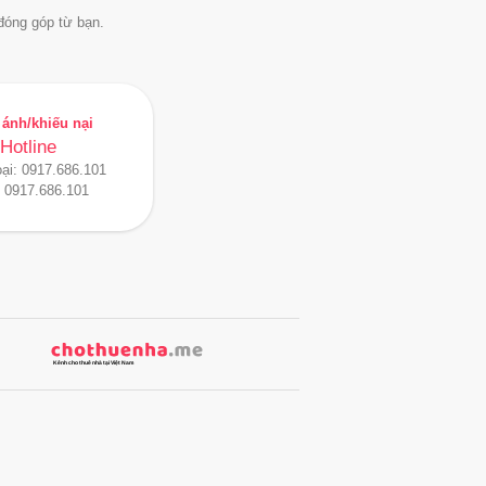
đóng góp từ bạn.
ánh/khiếu nại
Hotline
oại:
0917.686.101
:
0917.686.101