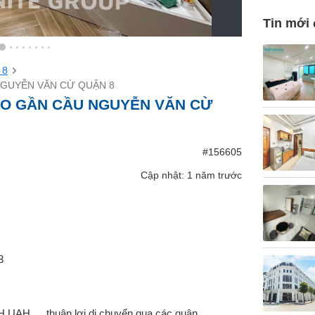
Tin mới
 8
GUYỄN VĂN CỪ QUẬN 8
O GẦN CẦU NGUYỄN VĂN CỪ
#156605
Cập nhật: 1 năm trước
3
AH,… thuận lợi di chuyển qua các quận