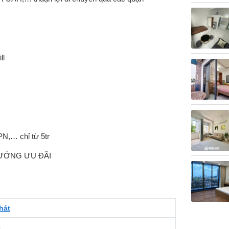
ll
PN,… chỉ từ 5tr
ƯỞNG ƯU ĐÃI
hát
3