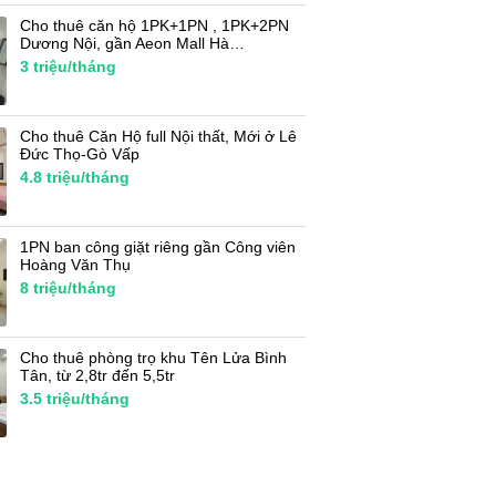
Cho thuê căn hộ 1PK+1PN , 1PK+2PN
Dương Nội, gần Aeon Mall Hà…
3
triệu/tháng
Cho thuê Căn Hộ full Nội thất, Mới ở Lê
Đức Thọ-Gò Vấp
4.8
triệu/tháng
1PN ban công giặt riêng gần Công viên
Hoàng Văn Thụ
8
triệu/tháng
Cho thuê phòng trọ khu Tên Lửa Bình
Tân, từ 2,8tr đến 5,5tr
3.5
triệu/tháng