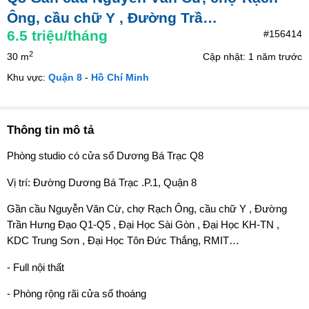
Ông, cầu chữ Y , Đường Trầ…
6.5
triệu/tháng
#156414
2
30 m
Cập nhật: 1 năm trước
Khu vực:
Quận 8
-
Hồ Chí Minh
Thông tin mô tả
Phòng studio có cửa sổ Dương Bá Trạc Q8
Vị trí: Đường Dương Bá Trạc .P.1, Quận 8
Gần cầu Nguyễn Văn Cừ, chợ Rạch Ông, cầu chữ Y , Đường
Trần Hưng Đạo Q1-Q5 , Đại Học Sài Gòn , Đại Học KH-TN ,
KDC Trung Sơn , Đại Học Tôn Đức Thắng, RMIT…
- Full nội thất
- Phòng rộng rãi cửa sổ thoáng