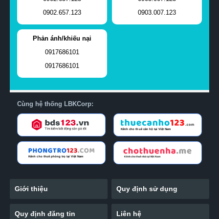
0902.657.123
0903.007.123
Phản ánh/khiếu nại
0917686101
0917686101
Cùng hệ thống LBKCorp:
Giới thiệu
Quy định sử dụng
Quy định đăng tin
Liên hệ