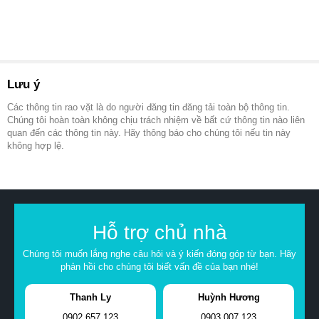
Lưu ý
Các thông tin rao vặt là do người đăng tin đăng tải toàn bộ thông tin.
Chúng tôi hoàn toàn không chịu trách nhiệm về bất cứ thông tin nào liên
quan đến các thông tin này. Hãy thông báo cho chúng tôi nếu tin này
không hợp lệ.
Hỗ trợ chủ nhà
Chúng tôi muốn lắng nghe câu hỏi và ý kiến đóng góp từ bạn. Hãy
phản hồi cho chúng tôi biết vấn đề của bạn nhé!
Thanh Ly
Huỳnh Hương
0902.657.123
0903.007.123