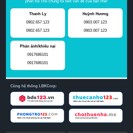
phản hồi cho chúng tôi biết vấn đề của bạn nhé!
Thanh Ly
Huỳnh Hương
0902.657.123
0903.007.123
0902.657.123
0903.007.123
Phản ánh/khiếu nại
0917686101
0917686101
Cùng hệ thống LBKCorp: