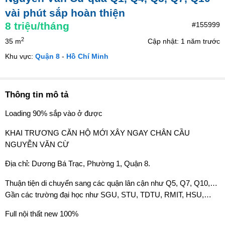
vài phút sắp hoàn thiện
8
triệu/tháng
#155999
2
35 m
Cập nhật: 1 năm trước
Khu vực:
Quận 8
-
Hồ Chí Minh
Thông tin mô tả
Loading 90% sắp vào ở được
KHAI TRƯƠNG CĂN HỘ MỚI XÂY NGAY CHÂN CẦU
NGUYỄN VĂN CỪ
Địa chỉ: Dương Bá Trạc, Phường 1, Quận 8.
Thuận tiện di chuyển sang các quận lân cận như Q5, Q7, Q10,…
Gần các trường đại học như SGU, STU, TDTU, RMIT, HSU,…
Full nội thất new 100%