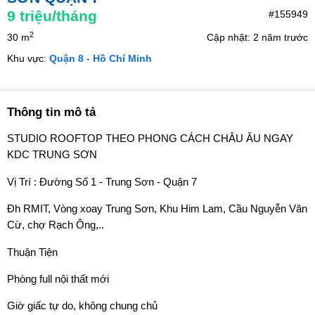
9
triệu/tháng
#155949
2
30 m
Cập nhật: 2 năm trước
Khu vực:
Quận 8
-
Hồ Chí Minh
Thông tin mô tả
STUDIO ROOFTOP THEO PHONG CÁCH CHÂU ÂU NGAY
KDC TRUNG SƠN
Vị Trí : Đường Số 1 - Trung Sơn - Quận 7
Đh RMIT, Vòng xoay Trung Sơn, Khu Him Lam, Cầu Nguyễn Văn
Cừ, chợ Rạch Ông,..
Thuận Tiện
Phòng full nội thất mới
Giờ giấc tự do, không chung chủ