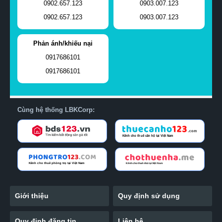
0902.657.123
0903.007.123
0902.657.123
0903.007.123
Phản ánh/khiếu nại
0917686101
0917686101
Cùng hệ thống LBKCorp:
Giới thiệu
Quy định sử dụng
Quy định đăng tin
Liên hệ