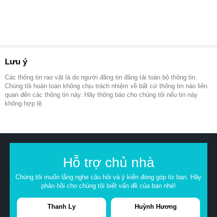
Lưu ý
Các thông tin rao vặt là do người đăng tin đăng tải toàn bộ thông tin.
Chúng tôi hoàn toàn không chịu trách nhiệm về bất cứ thông tin nào liên
quan đến các thông tin này. Hãy thông báo cho chúng tôi nếu tin này
không hợp lệ.
Hỗ trợ chủ nhà
Chúng tôi muốn lắng nghe câu hỏi và ý kiến đóng góp từ bạn. Hãy
phản hồi cho chúng tôi biết vấn đề của bạn nhé!
Thanh Ly
Huỳnh Hương