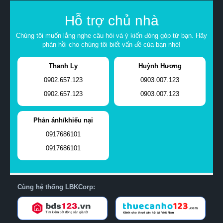
Hỗ trợ chủ nhà
Chúng tôi muốn lắng nghe câu hỏi và ý kiến đóng góp từ bạn. Hãy
phản hồi cho chúng tôi biết vấn đề của bạn nhé!
Thanh Ly
Huỳnh Hương
0902.657.123
0903.007.123
0902.657.123
0903.007.123
Phản ánh/khiếu nại
0917686101
0917686101
Cùng hệ thống LBKCorp: