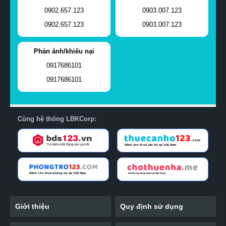
0902.657.123
0903.007.123
0902.657.123
0903.007.123
Phản ánh/khiếu nại
0917686101
0917686101
Cùng hệ thống LBKCorp:
Giới thiệu
Quy định sử dụng