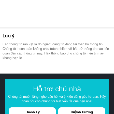
Lưu ý
Các thông tin rao vặt là do người đăng tin đăng tải toàn bộ thông tin.
Chúng tôi hoàn toàn không chịu trách nhiệm về bất cứ thông tin nào liên
quan đến các thông tin này. Hãy thông báo cho chúng tôi nếu tin này
không hợp lệ.
Hỗ trợ chủ nhà
Chúng tôi muốn lắng nghe câu hỏi và ý kiến đóng góp từ bạn. Hãy
phản hồi cho chúng tôi biết vấn đề của bạn nhé!
Thanh Ly
Huỳnh Hương