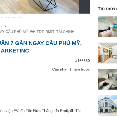
Tin mới
 7
Y CẦU PHÚ MỸ, ĐH TDT, RMIT, TÀI CHÍNH
ẬN 7 GẦN NGAY CẦU PHÚ MỸ,
 MARKETING
#156630
Cập nhật: 1 năm trước
nh viện FV, đh Tôn Đức Thắng, đh Rmit, đh Tài