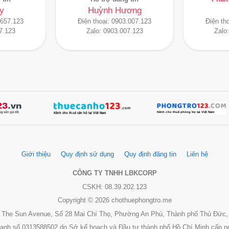
y
Huỳnh Hương
.657.123
Điện thoại:
0903.007.123
Điện th
7.123
Zalo:
0903.007.123
Zalo
Giới thiệu
Quy định sử dụng
Quy định đăng tin
Liên hệ
CÔNG TY TNHH LBKCORP
CSKH: 08.39.202.123
Copyright © 2026 chothuephongtro.me
 3, The Sun Avenue, Số 28 Mai Chí Thọ, Phường An Phú, Thành phố Thủ Đức,
oanh số 0313588502 do Sở kế hoạch và Đầu tư thành phố Hồ Chí Minh cấp n