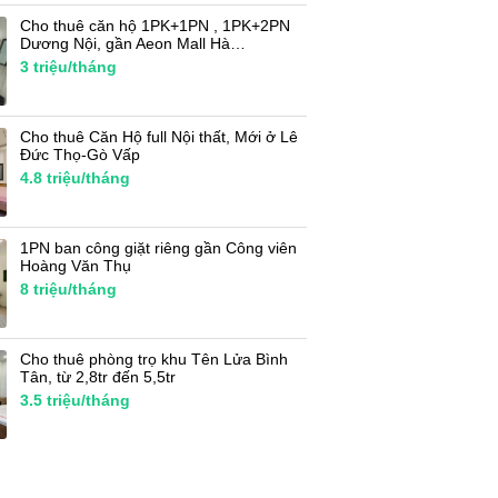
Cho thuê căn hộ 1PK+1PN , 1PK+2PN
Dương Nội, gần Aeon Mall Hà…
3
triệu/tháng
Cho thuê Căn Hộ full Nội thất, Mới ở Lê
Đức Thọ-Gò Vấp
4.8
triệu/tháng
1PN ban công giặt riêng gần Công viên
Hoàng Văn Thụ
8
triệu/tháng
Cho thuê phòng trọ khu Tên Lửa Bình
Tân, từ 2,8tr đến 5,5tr
3.5
triệu/tháng