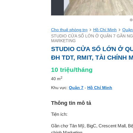
Cho thuê phòng trọ
Hồ Chí Minh
Quận
STUDIO CỬA SỔ LỚN Ở QUẬN 7 GẦN NGA
MARKETING
STUDIO CỬA SỔ LỚN Ở QU
ĐH TDT, RMIT, TÀI CHÍNH
10
triệu/tháng
2
40 m
Khu vực:
Quận 7
-
Hồ Chí Minh
Thông tin mô tả
Tiện ích:
Gần chợ Tân Mỹ, BigC, Crescent Mall, Bệ
chính Marketing