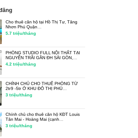
 đăng
Cho thuê căn hộ tại Hồ Thị Tư, Tăng
Nhơn Phú Quận…
5.7
triệu/tháng
PHÒNG STUDIO FULL NỘI THẤT TẠI
NGUYỄN TRÃI GẦN ĐH SÀI GÒN,…
4.2
triệu/tháng
CHÍNH CHỦ CHO THUÊ PHÒNG TỪ
2tr9 -5tr Ở KHU ĐÔ THỊ PHÚ…
3
triệu/tháng
Chính chủ cho thuê căn hộ KĐT Louis
Tân Mai - Hoàng Mai (cạnh…
3
triệu/tháng