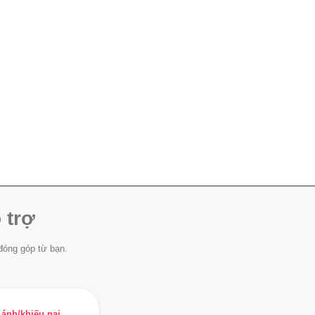
 trợ
đóng góp từ bạn.
ánh/khiếu nại