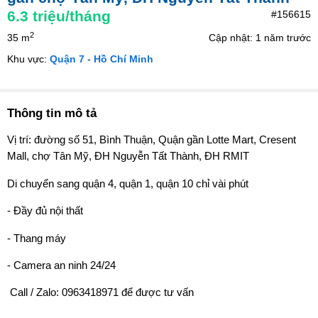
6.3
triệu/tháng
#156615
2
35 m
Cập nhật: 1 năm trước
Khu vực:
Quận 7
-
Hồ Chí Minh
Thông tin mô tả
Vị trí: đường số 51, Bình Thuận, Quận gần Lotte Mart, Cresent
Mall, chợ Tân Mỹ, ĐH Nguyễn Tất Thành, ĐH RMIT
Di chuyển sang quận 4, quận 1, quận 10 chỉ vài phút
- Đầy đủ nội thất
- Thang máy
- Camera an ninh 24/24
️ Call / Zalo: 0963418971 để được tư vấn