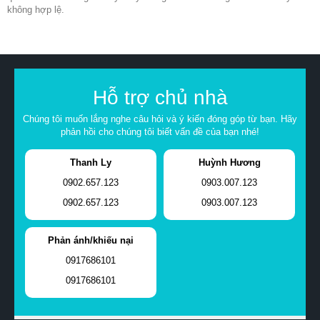
không hợp lệ.
Hỗ trợ chủ nhà
Chúng tôi muốn lắng nghe câu hỏi và ý kiến đóng góp từ bạn. Hãy
phản hồi cho chúng tôi biết vấn đề của bạn nhé!
Thanh Ly
Huỳnh Hương
0902.657.123
0903.007.123
0902.657.123
0903.007.123
Phản ánh/khiếu nại
0917686101
0917686101