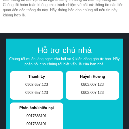
Chúng tôi hoàn toàn không chịu trách nhiệm về bất cứ thông tin nào liên
quan đến các thông tin này. Hãy thông báo cho chúng tôi nếu tin này
không hợp lệ.
Hỗ trợ chủ nhà
Chúng tôi muốn lắng nghe câu hỏi và ý kiến đóng góp từ bạn. Hãy
phản hồi cho chúng tôi biết vấn đề của bạn nhé!
Thanh Ly
Huỳnh Hương
0902.657.123
0903.007.123
0902.657.123
0903.007.123
Phản ánh/khiếu nại
0917686101
0917686101