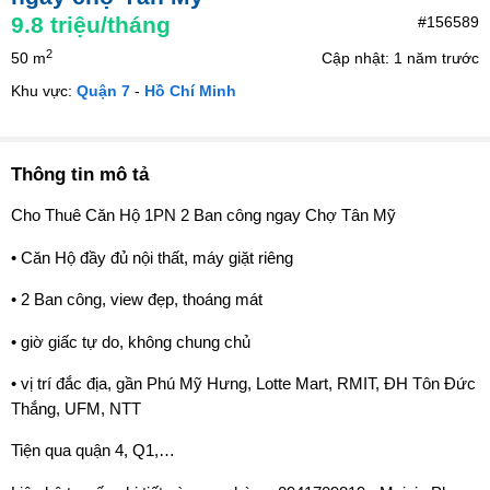
9.8
triệu/tháng
#156589
2
50 m
Cập nhật: 1 năm trước
Khu vực:
Quận 7
-
Hồ Chí Minh
Thông tin mô tả
Cho Thuê Căn Hộ 1PN 2 Ban công ngay Chợ Tân Mỹ
• Căn Hộ đầy đủ nội thất, máy giặt riêng
• 2 Ban công, view đẹp, thoáng mát
• giờ giấc tự do, không chung chủ
• vị trí đắc địa, gần Phú Mỹ Hưng, Lotte Mart, RMIT, ĐH Tôn Đức
Thắng, UFM, NTT
Tiện qua quận 4, Q1,…