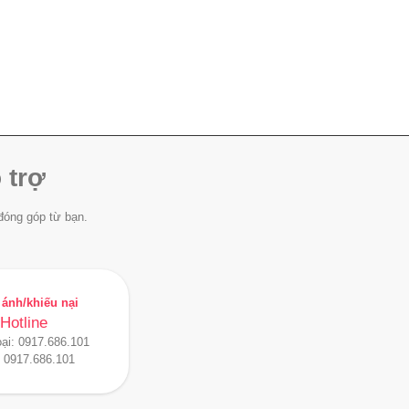
 trợ
đóng góp từ bạn.
ánh/khiếu nại
Hotline
oại:
0917.686.101
:
0917.686.101