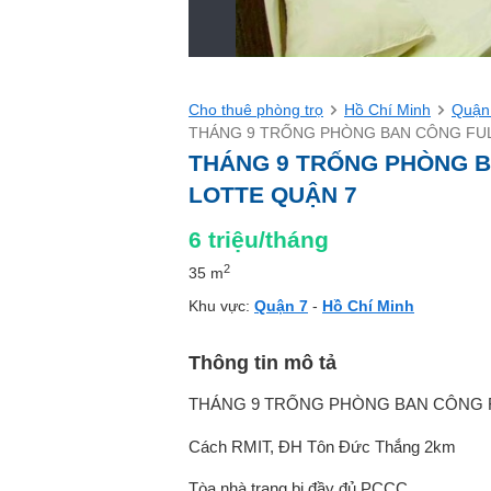
Cho thuê phòng trọ
Hồ Chí Minh
Quận
THÁNG 9 TRỐNG PHÒNG BAN CÔNG FUL
THÁNG 9 TRỐNG PHÒNG B
LOTTE QUẬN 7
6
triệu/tháng
2
35 m
Khu vực:
Quận 7
-
Hồ Chí Minh
Thông tin mô tả
THÁNG 9 TRỐNG PHÒNG BAN CÔNG F
Cách RMIT, ĐH Tôn Đức Thắng 2km
Tòa nhà trang bị đầy đủ PCCC