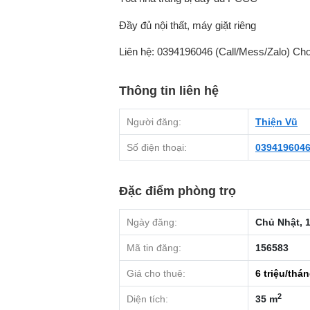
Đầy đủ nội thất, máy giặt riêng
Liên hệ: 0394196046 (Call/Mess/Zalo) Cho 
Thông tin liên hệ
Người đăng:
Thiện Vũ
Số điện thoại:
039419604
Đặc điểm phòng trọ
Ngày đăng:
Chủ Nhật, 1
Mã tin đăng:
156583
Giá cho thuê:
6
triệu/thá
2
Diện tích:
35 m