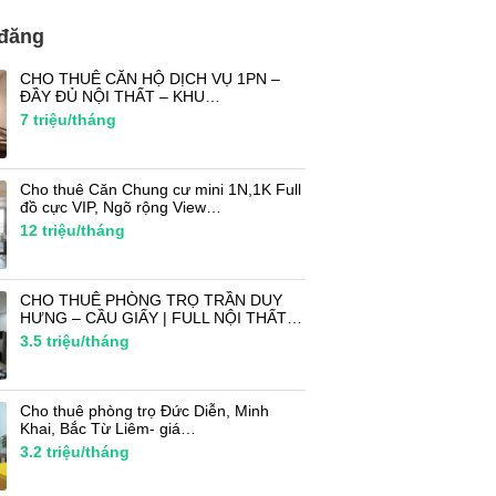
 đăng
CHO THUÊ CĂN HỘ DỊCH VỤ 1PN –
ĐẦY ĐỦ NỘI THẤT – KHU…
7
triệu/tháng
Cho thuê Căn Chung cư mini 1N,1K Full
đồ cực VIP, Ngõ rộng View…
12
triệu/tháng
CHO THUÊ PHÒNG TRỌ TRẦN DUY
HƯNG – CẦU GIẤY | FULL NỘI THẤT…
3.5
triệu/tháng
Cho thuê phòng trọ Đức Diễn, Minh
Khai, Bắc Từ Liêm- giá…
3.2
triệu/tháng