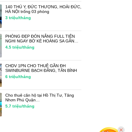
140 THÚ Y, ĐỨC THƯỢNG, HOÀI ĐỨC,
HÀ NỘI trống 03 phòng
3
triệu/tháng
PHÒNG ĐẸP ĐÓN NẮNG FULL TIỆN
NGHI NGAY BỜ KÈ HOÀNG SA GẦN…
4.5
triệu/tháng
CHDV 1PN CHO THUÊ GẦN ĐH
SWINBURNE BẠCH ĐẰNG, TÂN BÌNH
6
triệu/tháng
Cho thuê căn hộ tại Hồ Thị Tư, Tăng
Nhơn Phú Quận…
5.7
triệu/tháng