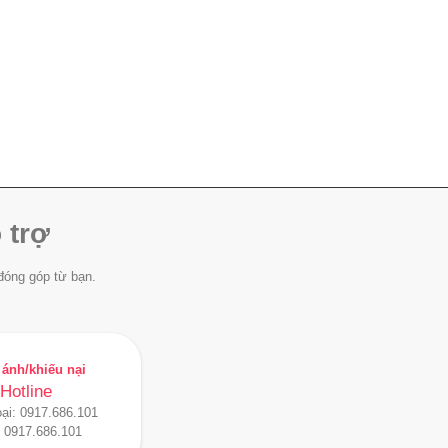
 trợ
đóng góp từ bạn.
ánh/khiếu nại
Hotline
oại:
0917.686.101
:
0917.686.101