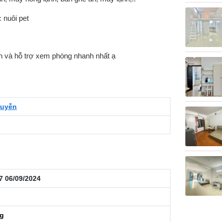
 nuôi pet
 và hỗ trợ xem phòng nhanh nhất ạ
uyễn
7 06/09/2024
ng