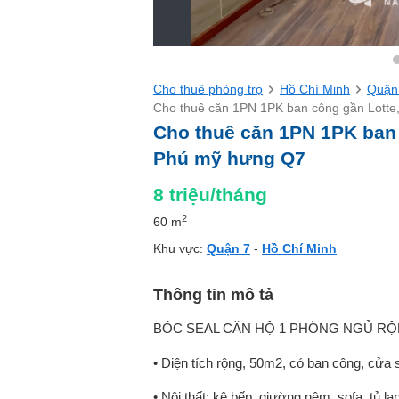
Cho thuê phòng trọ
Hồ Chí Minh
Quận
Cho thuê căn 1PN 1PK ban công gần Lotte
Cho thuê căn 1PN 1PK ban 
Phú mỹ hưng Q7
8
triệu/tháng
2
60 m
Khu vực:
Quận 7
-
Hồ Chí Minh
Thông tin mô tả
BÓC SEAL CĂN HỘ 1 PHÒNG NGỦ RỘN
• Diện tích rộng, 50m2, có ban công, cửa
• Nội thất: kệ bếp, giường nệm, sofa, tủ l