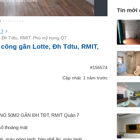
Tin mới
 7
, Đh Tdtu, RMIT, Phú mỹ hưng Q7
công gần Lotte, Đh Tdtu, RMIT,
#156574
Cập nhật: 1 năm trước
G 50M2 GẦN ĐH TĐT, RMIT Quận 7
 sổ thoáng mát
ạnh, máy nóng lạnh, bàn ghế ăn, máy lạnh,..