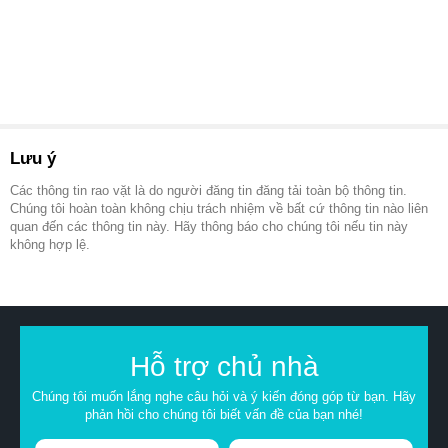
Lưu ý
Các thông tin rao vặt là do người đăng tin đăng tải toàn bộ thông tin.
Chúng tôi hoàn toàn không chịu trách nhiệm về bất cứ thông tin nào liên
quan đến các thông tin này. Hãy thông báo cho chúng tôi nếu tin này
không hợp lệ.
Hỗ trợ chủ nhà
Chúng tôi muốn lắng nghe câu hỏi và ý kiến đóng góp từ bạn. Hãy
phản hồi cho chúng tôi biết vấn đề của bạn nhé!