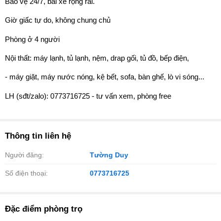
Bảo vệ 24/7, bãi xe rộng rãi.
Giờ giấc tự do, không chung chủ
Phòng ở 4 người
Nội thất: máy lạnh, tủ lạnh, nệm, drap gối, tủ đồ, bếp điện,
- máy giặt, máy nước nóng, kệ bết, sofa, bàn ghế, lò vi sóng...
LH (sđt/zalo): 0773716725 - tư vấn xem, phòng free
Thông tin liên hệ
Người đăng:
Tường Duy
Số điện thoại:
0773716725
Đặc điểm phòng trọ