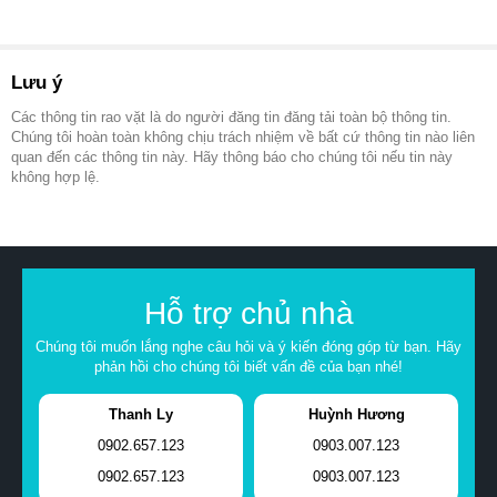
Lưu ý
Các thông tin rao vặt là do người đăng tin đăng tải toàn bộ thông tin.
Chúng tôi hoàn toàn không chịu trách nhiệm về bất cứ thông tin nào liên
quan đến các thông tin này. Hãy thông báo cho chúng tôi nếu tin này
không hợp lệ.
Hỗ trợ chủ nhà
Chúng tôi muốn lắng nghe câu hỏi và ý kiến đóng góp từ bạn. Hãy
phản hồi cho chúng tôi biết vấn đề của bạn nhé!
Thanh Ly
Huỳnh Hương
0902.657.123
0903.007.123
0902.657.123
0903.007.123