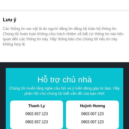
Lưu ý
Các thông tin rao vặt là do người đăng tin đăng tải toàn bộ thông tin.
Chúng tôi hoàn toàn không chịu trách nhiệm về bất cứ thông tin nào liên
quan đến các thông tin này. Hãy thông báo cho chúng tôi nếu tin này
không hợp lệ.
Hỗ trợ chủ nhà
Chúng tôi muốn lắng nghe câu hỏi và ý kiến đóng góp từ bạn. Hãy
phản hồi cho chúng tôi biết vấn đề của bạn nhé!
Thanh Ly
Huỳnh Hương
0902.657.123
0903.007.123
0902.657.123
0903.007.123