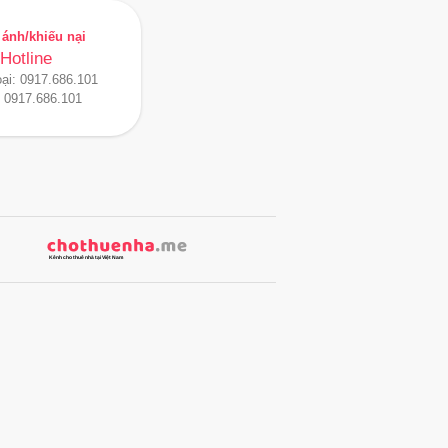
ánh/khiếu nại
Hotline
oại:
0917.686.101
:
0917.686.101