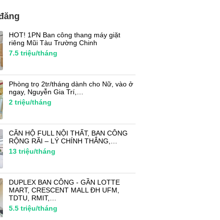
 đăng
HOT! 1PN Ban công thang máy giặt
riêng Mũi Tàu Trường Chinh
7.5
triệu/tháng
Phòng trọ 2tr/tháng dành cho Nữ, vào ở
ngay, Nguyễn Gia Trí,…
2
triệu/tháng
CĂN HỘ FULL NỘI THẤT, BAN CÔNG
RỘNG RÃI – LÝ CHÍNH THẮNG,…
13
triệu/tháng
DUPLEX BAN CÔNG - GẦN LOTTE
MART, CRESCENT MALL ĐH UFM,
TDTU, RMIT,…
5.5
triệu/tháng