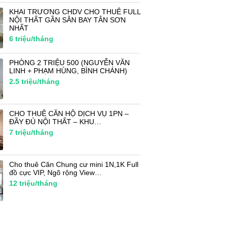
KHAI TRƯƠNG CHDV CHO THUÊ FULL
NỘI THẤT GẦN SÂN BAY TÂN SƠN
NHẤT
6
triệu/tháng
PHÒNG 2 TRIỆU 500 (NGUYỄN VĂN
LINH + PHẠM HÙNG, BÌNH CHÁNH)
2.5
triệu/tháng
CHO THUÊ CĂN HỘ DỊCH VỤ 1PN –
ĐẦY ĐỦ NỘI THẤT – KHU…
7
triệu/tháng
Cho thuê Căn Chung cư mini 1N,1K Full
đồ cực VIP, Ngõ rộng View…
12
triệu/tháng