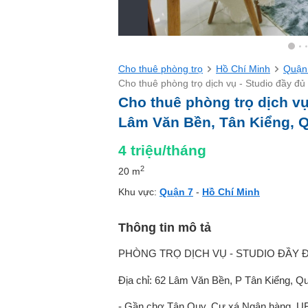
Cho thuê phòng trọ
Hồ Chí Minh
Quận
Cho thuê phòng trọ dịch vụ - Studio đầy đ
Cho thuê phòng trọ dịch vụ
Lâm Văn Bền, Tân Kiểng, 
4
triệu/tháng
2
20 m
Khu vực:
Quận 7
-
Hồ Chí Minh
Thông tin mô tả
PHÒNG TRỌ DỊCH VỤ - STUDIO ĐẦY 
Địa chỉ: 62 Lâm Văn Bền, P Tân Kiểng, Qu
- Gần chợ Tân Quy, Cư xá Ngân hàng, 