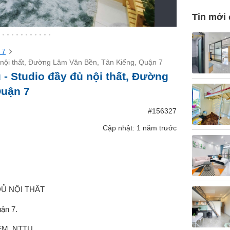
Tin mới
 7
ủ nội thất, Đường Lâm Văn Bền, Tân Kiểng, Quận 7
 - Studio đầy đủ nội thất, Đường
Quận 7
#156327
Cập nhật: 1 năm trước
ĐỦ NỘI THẤT
ận 7.
UFM, NTTU