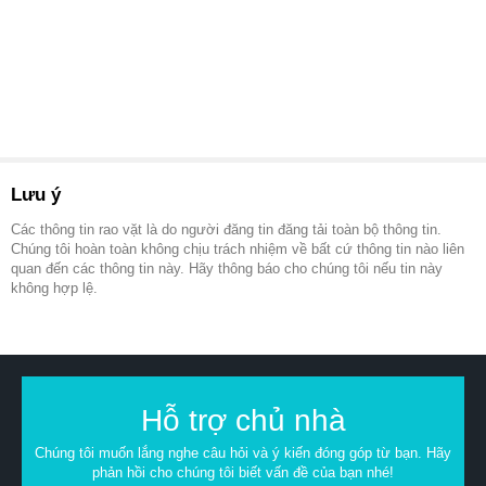
Lưu ý
Các thông tin rao vặt là do người đăng tin đăng tải toàn bộ thông tin.
Chúng tôi hoàn toàn không chịu trách nhiệm về bất cứ thông tin nào liên
quan đến các thông tin này. Hãy thông báo cho chúng tôi nếu tin này
không hợp lệ.
Hỗ trợ chủ nhà
Chúng tôi muốn lắng nghe câu hỏi và ý kiến đóng góp từ bạn. Hãy
phản hồi cho chúng tôi biết vấn đề của bạn nhé!