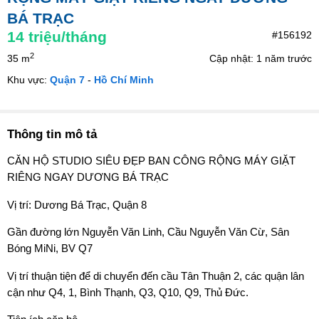
BÁ TRẠC
14
triệu/tháng
#156192
2
35 m
Cập nhật: 1 năm trước
Khu vực:
Quận 7
-
Hồ Chí Minh
Thông tin mô tả
CĂN HỘ STUDIO SIÊU ĐẸP BAN CÔNG RỘNG MÁY GIẶT
RIÊNG NGAY DƯƠNG BÁ TRẠC
Vị trí: Dương Bá Trạc, Quận 8
Gần đường lớn Nguyễn Văn Linh, Cầu Nguyễn Văn Cừ, Sân
Bóng MiNi, BV Q7
Vị trí thuận tiện để di chuyển đến cầu Tân Thuận 2, các quận lân
cận như Q4, 1, Bình Thạnh, Q3, Q10, Q9, Thủ Đức.