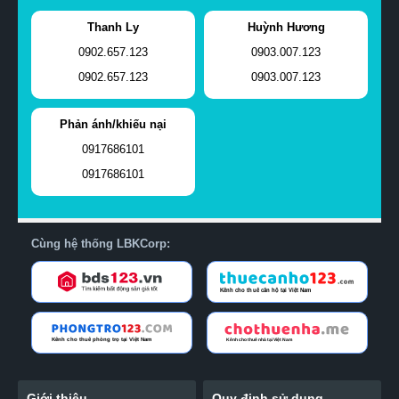
Thanh Ly
Huỳnh Hương
0902.657.123
0903.007.123
0902.657.123
0903.007.123
Phản ánh/khiếu nại
0917686101
0917686101
Cùng hệ thống LBKCorp:
Giới thiệu
Quy định sử dụng