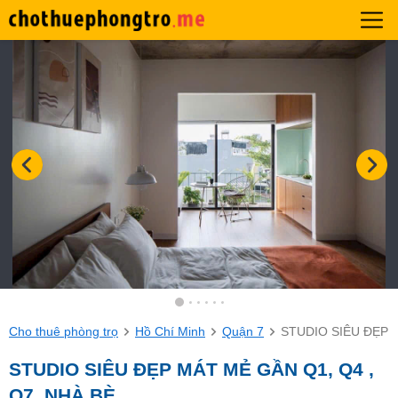
Cho thuê phòng trọ
Hồ Chí Minh
Quận 7
STUDIO SIÊU ĐẸP M
STUDIO SIÊU ĐẸP MÁT MẺ GẦN Q1, Q4 ,
Q7, NHÀ BÈ...