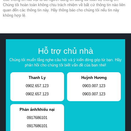
Chúng tôi hoàn toàn không chịu trách nhiệm về bất cứ thông tin nào liên
quan đến các thông tin này. Hãy thông báo cho chúng tôi nếu tin này
không hợp lệ.
Hỗ trợ chủ nhà
Chúng tôi muốn lắng nghe câu hỏi và ý kiến đóng góp từ bạn. Hãy
phản hồi cho chúng tôi biết vấn đề của bạn nhé!
Thanh Ly
Huỳnh Hương
0902.657.123
0903.007.123
0902.657.123
0903.007.123
Phản ánh/khiếu nại
0917686101
0917686101