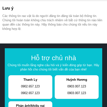
Lưu ý
Các thông tin rao vặt là do người đăng tin đăng tải toàn bộ thông tin.
Chúng tôi hoàn toàn không chịu trách nhiệm về bất cứ thông tin nào liên
quan đến các thông tin này. Hãy thông báo cho chúng tôi nếu tin này
không hợp lệ.
Hỗ trợ chủ nhà
Chúng tôi muốn lắng nghe câu hỏi và ý kiến đóng góp từ bạn. Hãy
phản hồi cho chúng tôi biết vấn đề của bạn nhé!
Thanh Ly
Huỳnh Hương
0902.657.123
0903.007.123
0902.657.123
0903.007.123
Phản ánh/khiếu nại