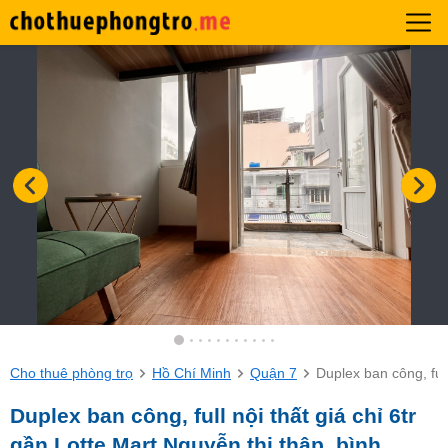
Cho thuê phòng trọ
Hồ Chí Minh
Quận 7
Duplex ban công, full
Duplex ban công, full nội thất giá chỉ 6tr
gần Lotte Mart Nguyễn thị thập, bình