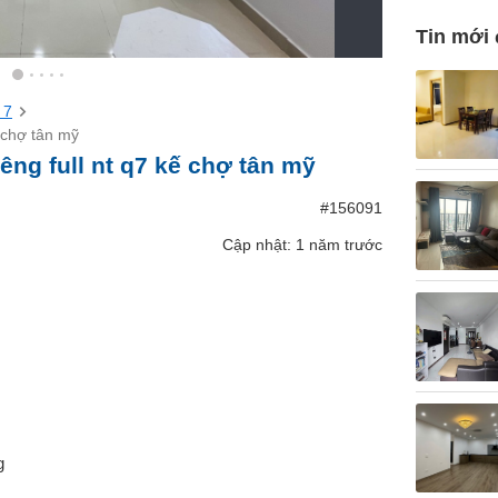
Tin mới
 7
ế chợ tân mỹ
êng full nt q7 kế chợ tân mỹ
#156091
Cập nhật: 1 năm trước
g