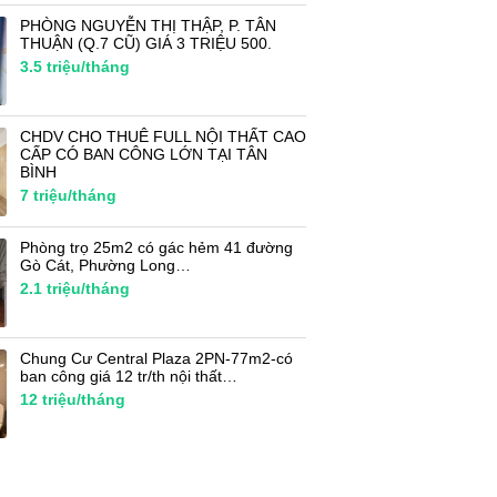
PHÒNG NGUYỄN THỊ THẬP, P. TÂN
THUẬN (Q.7 CŨ) GIÁ 3 TRIỆU 500.
3.5
triệu/tháng
CHDV CHO THUÊ FULL NỘI THẤT CAO
CẤP CÓ BAN CÔNG LỚN TẠI TÂN
BÌNH
7
triệu/tháng
Phòng trọ 25m2 có gác hẻm 41 đường
Gò Cát, Phường Long…
2.1
triệu/tháng
Chung Cư Central Plaza 2PN-77m2-có
ban công giá 12 tr/th nội thất…
12
triệu/tháng