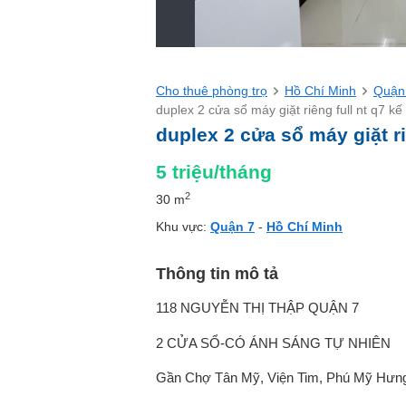
Cho thuê phòng trọ
Hồ Chí Minh
Quận
duplex 2 cửa sổ máy giặt riêng full nt q7 k
duplex 2 cửa sổ máy giặt ri
5
triệu/tháng
2
30 m
Khu vực:
Quận 7
-
Hồ Chí Minh
Thông tin mô tả
118 NGUYỄN THỊ THẬP QUẬN 7
2 CỬA SỔ-CÓ ÁNH SÁNG TỰ NHIÊN
Gần Chợ Tân Mỹ, Viện Tim, Phú Mỹ Hưn