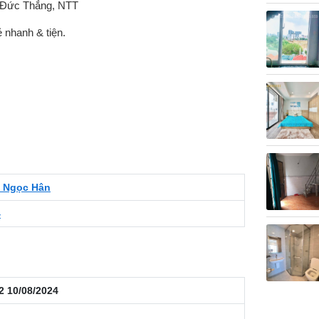
 Đức Thắng, NTT
 nhanh & tiện.
 Ngọc Hân
4
2 10/08/2024