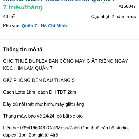
7
triệu/tháng
#156047
2
40 m
Cập nhật: 2 năm trước
Khu vực:
Quận 7
-
Hồ Chí Minh
Thông tin mô tả
CHO THUÊ DUPLEX BAN CÔNG MÁY GIẶT RIÊNG NGAY
KDC HIM LAM QUẬN 7
GIỮ PHÒNG ĐẾN ĐẦU THÁNG 9
Cách Lotte 1km, cách ĐH TĐT 2km
Đầy đủ nôi thất như hình, máy giặt riêng
Thang máy, bảo vệ 24/24, có bãi xe oto
Liên hệ: 0394196046 (Call/Mess/Zalo) Cho thuê căn hộ studio,
duplex, 1pn, 2pn giá từ 4tr5