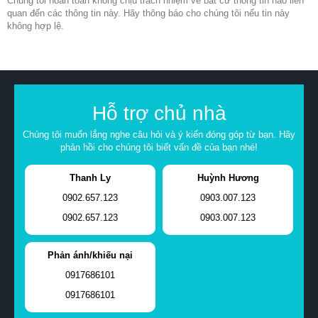
Chúng tôi hoàn toàn không chịu trách nhiệm về bất cứ thông tin nào liên
quan đến các thông tin này. Hãy thông báo cho chúng tôi nếu tin này
không hợp lệ.
Hỗ trợ chủ nhà
Chúng tôi muốn lắng nghe câu hỏi và ý kiến đóng góp từ bạn. Hãy
phản hồi cho chúng tôi biết vấn đề của bạn nhé!
Thanh Ly
Huỳnh Hương
0902.657.123
0903.007.123
0902.657.123
0903.007.123
Phản ánh/khiếu nại
0917686101
0917686101