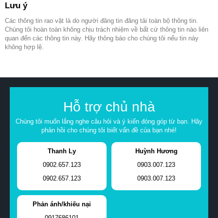
Lưu ý
Các thông tin rao vặt là do người đăng tin đăng tải toàn bộ thông tin.
Chúng tôi hoàn toàn không chịu trách nhiệm về bất cứ thông tin nào liên
quan đến các thông tin này. Hãy thông báo cho chúng tôi nếu tin này
không hợp lệ.
Hỗ trợ chủ nhà
Chúng tôi muốn lắng nghe câu hỏi và ý kiến đóng góp từ bạn. Hãy
phản hồi cho chúng tôi biết vấn đề của bạn nhé!
Thanh Ly
Huỳnh Hương
0902.657.123
0903.007.123
0902.657.123
0903.007.123
Phản ánh/khiếu nại
0917686101