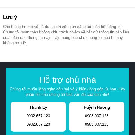
Lưu ý
Các thông tin rao vặt là do người đăng tin đăng tải toàn bộ thông tin.
Chúng tôi hoàn toàn không chịu trách nhiệm về bất cứ thông tin nào liên
quan đến các thông tin này. Hãy thông báo cho chúng tôi nếu tin này
không hợp lệ.
Hỗ trợ chủ nhà
Chúng tôi muốn lắng nghe câu hỏi và ý kiến đóng góp từ bạn. Hãy
phản hồi cho chúng tôi biết vấn đề của bạn nhé!
Thanh Ly
Huỳnh Hương
0902.657.123
0903.007.123
0902.657.123
0903.007.123