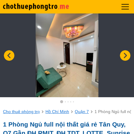
Cho thuê phòng trọ
Hồ Chí Minh
Quận 7
1 Phòng Ngủ full nộ
1 Phòng Ngủ full nội thất giá rẻ Tân Quy,
Q7 Gần ĐH RMIT, ĐH TDT, LOTTE, Sunrise