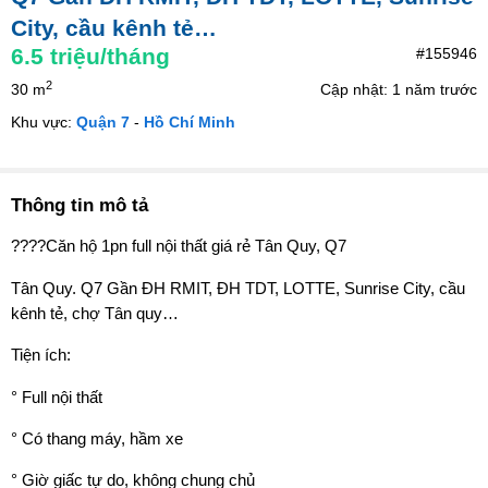
City, cầu kênh tẻ…
6.5
triệu/tháng
#155946
2
30 m
Cập nhật: 1 năm trước
Khu vực:
Quận 7
-
Hồ Chí Minh
Thông tin mô tả
????Căn hộ 1pn full nội thất giá rẻ Tân Quy, Q7
Tân Quy. Q7 Gần ĐH RMIT, ĐH TDT, LOTTE, Sunrise City, cầu
kênh tẻ, chợ Tân quy…
️Tiện ích:
° Full nội thất
° Có thang máy, hầm xe
° Giờ giấc tự do, không chung chủ