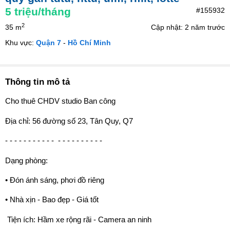
5
triệu/tháng
#155932
2
35 m
Cập nhật: 2 năm trước
Khu vực:
Quận 7
-
Hồ Chí Minh
Thông tin mô tả
Cho thuê CHDV studio Ban công
Địa chỉ: 56 đường số 23, Tân Quy, Q7
- - - - - - - - - - - ️ - - - - - - - - - -
Dạng phòng:
• Đón ánh sáng, phơi đồ riêng
• Nhà xịn - Bao đẹp - Giá tốt
️ Tiện ích: Hầm xe rộng rãi - Camera an ninh