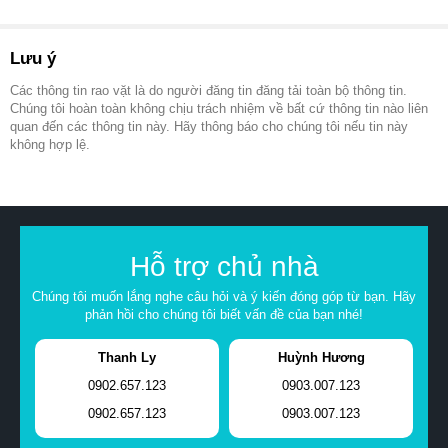
Lưu ý
Các thông tin rao vặt là do người đăng tin đăng tải toàn bộ thông tin.
Chúng tôi hoàn toàn không chịu trách nhiệm về bất cứ thông tin nào liên
quan đến các thông tin này. Hãy thông báo cho chúng tôi nếu tin này
không hợp lệ.
Hỗ trợ chủ nhà
Chúng tôi muốn lắng nghe câu hỏi và ý kiến đóng góp từ bạn. Hãy
phản hồi cho chúng tôi biết vấn đề của bạn nhé!
Thanh Ly
Huỳnh Hương
0902.657.123
0903.007.123
0902.657.123
0903.007.123