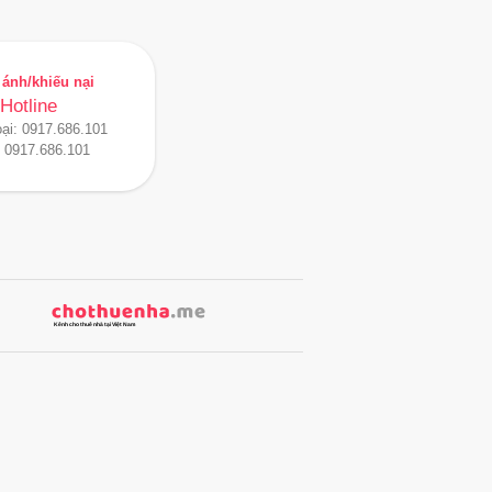
ánh/khiếu nại
Hotline
oại:
0917.686.101
:
0917.686.101