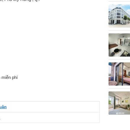
 miễn phí
uân
3