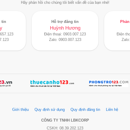
Hãy phản hồi cho chúng tôi biết vấn đề của bạn nhé!
 tin
Hỗ trợ đăng tin
Phản 
y
Huỳnh Hương
.657.123
Điện thoại:
0903.007.123
Điện th
7.123
Zalo:
0903.007.123
Zalo
Giới thiệu
Quy định sử dụng
Quy định đăng tin
Liên hệ
CÔNG TY TNHH LBKCORP
CSKH: 08.39.202.123