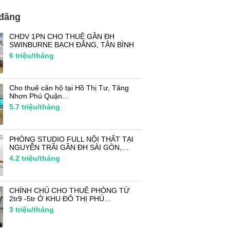
 đăng
CHDV 1PN CHO THUÊ GẦN ĐH
SWINBURNE BẠCH ĐẰNG, TÂN BÌNH
6
triệu/tháng
Cho thuê căn hộ tại Hồ Thị Tư, Tăng
Nhơn Phú Quận…
5.7
triệu/tháng
PHÒNG STUDIO FULL NỘI THẤT TẠI
NGUYỄN TRÃI GẦN ĐH SÀI GÒN,…
4.2
triệu/tháng
CHÍNH CHỦ CHO THUÊ PHÒNG TỪ
2tr9 -5tr Ở KHU ĐÔ THỊ PHÚ…
3
triệu/tháng