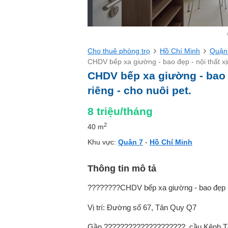
Cho thuê phòng trọ
Hồ Chí Minh
Quận
CHDV bếp xa giường - bao đẹp - nội thất xịn
CHDV bếp xa giường - bao đ
riêng - cho nuôi pet.
8
triệu/tháng
2
40 m
Khu vực:
Quận 7
-
Hồ Chí Minh
Thông tin mô tả
????????CHDV bếp xa giường - bao đẹp - nộ
Vị trí: Đường số 67, Tân Quy Q7
Gần ????????????????????, cầu Kênh T