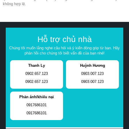
không hợp lệ.
Hỗ trợ chủ nhà
Chúng tôi muốn lắng nghe câu hỏi và ý kiến đóng góp từ bạn. Hãy
phản hồi cho chúng tôi biết vấn đề của bạn nhé!
Thanh Ly
Huỳnh Hương
0902.657.123
0903.007.123
0902.657.123
0903.007.123
Phản ánh/khiếu nại
0917686101
0917686101