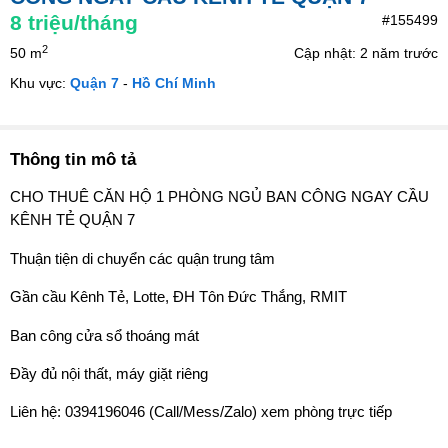
8
triệu/tháng
#155499
2
50 m
Cập nhật: 2 năm trước
Khu vực:
Quận 7
-
Hồ Chí Minh
Thông tin mô tả
CHO THUÊ CĂN HỘ 1 PHÒNG NGỦ BAN CÔNG NGAY CẦU
KÊNH TẺ QUẬN 7
Thuận tiện di chuyển các quận trung tâm
Gần cầu Kênh Tẻ, Lotte, ĐH Tôn Đức Thắng, RMIT
Ban công cửa sổ thoáng mát
Đầy đủ nội thất, máy giặt riêng
Liên hệ: 0394196046 (Call/Mess/Zalo) xem phòng trực tiếp