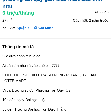
nttu
6
triệu/tháng
#155345
2
27 m
Cập nhật: 2 năm trước
Khu vực:
Quận 7
-
Hồ Chí Minh
Thông tin mô tả
Gió đưa canh trúc la đà
Ai cần tìm nhà sà vào chỗ elm????
CHO THUÊ STUDIO CỬA SỔ RỘNG P. TÂN QUY GẦN
LOTTE MART
Vị trí: Đường số 69, Phường Tân Quy, Q7
10p đến ngay Đại học Luật
5p đến Trường Đại học Tôn Đức Thắng