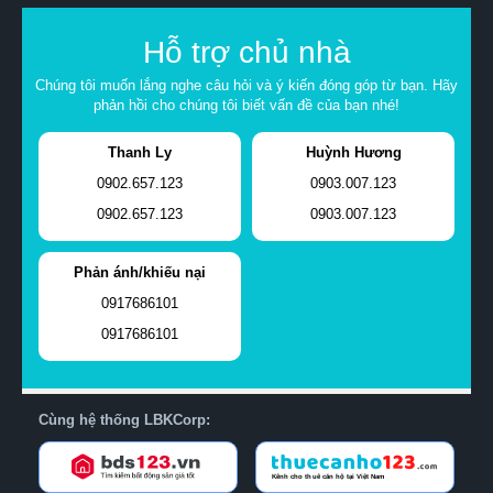
Hỗ trợ chủ nhà
Chúng tôi muốn lắng nghe câu hỏi và ý kiến đóng góp từ bạn. Hãy
phản hồi cho chúng tôi biết vấn đề của bạn nhé!
Thanh Ly
Huỳnh Hương
0902.657.123
0903.007.123
0902.657.123
0903.007.123
Phản ánh/khiếu nại
0917686101
0917686101
Cùng hệ thống LBKCorp: