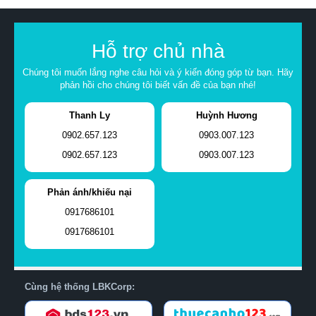
Hỗ trợ chủ nhà
Chúng tôi muốn lắng nghe câu hỏi và ý kiến đóng góp từ bạn. Hãy
phản hồi cho chúng tôi biết vấn đề của bạn nhé!
Thanh Ly
Huỳnh Hương
0902.657.123
0903.007.123
0902.657.123
0903.007.123
Phản ánh/khiếu nại
0917686101
0917686101
Cùng hệ thống LBKCorp: