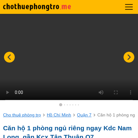
Cho thuê phòng trọ
Hồ Chí Minh
Quận 7
Căn hộ 1 phòng ngủ
Căn hộ 1 phòng ngủ riêng ngay Kdc Nam
Long, gần Kcx Tân Thuận Q7