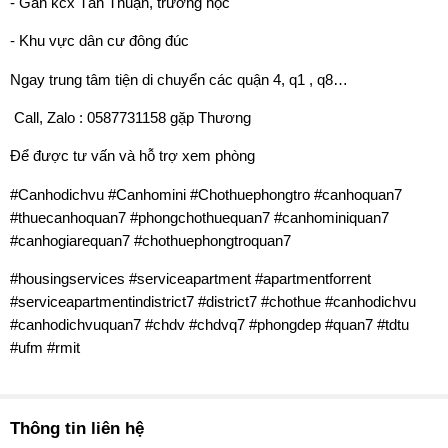
- Gần kcx Tân Thuận, trường học
- Khu vực dân cư đông đúc
Ngay trung tâm tiện di chuyển các quận 4, q1 , q8…
️ Call, Zalo : 0587731158 gặp Thương
Để được tư vấn và hỗ trợ xem phòng
#Canhodichvu #Canhomini #Chothuephongtro #canhoquan7
#thuecanhoquan7 #phongchothuequan7 #canhominiquan7
#canhogiarequan7 #chothuephongtroquan7
#housingservices #serviceapartment #apartmentforrent
#serviceapartmentindistrict7 #district7 #chothue #canhodichvu
#canhodichvuquan7 #chdv #chdvq7 #phongdep #quan7 #tdtu
#ufm #rmit
Thông tin liên hệ