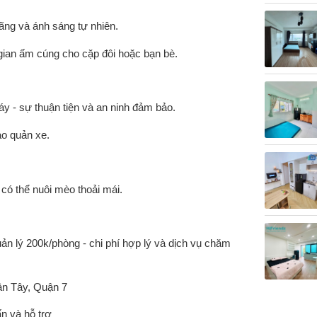
ãng và ánh sáng tự nhiên.
 gian ấm cúng cho cặp đôi hoặc bạn bè.
áy - sự thuận tiện và an ninh đảm bảo.
bảo quản xe.
 có thể nuôi mèo thoải mái.
uản lý 200k/phòng - chi phí hợp lý và dịch vụ chăm
uận Tây, Quận 7
n và hỗ trợ