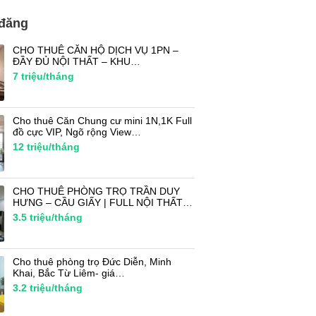
 đăng
CHO THUÊ CĂN HỘ DỊCH VỤ 1PN –
ĐẦY ĐỦ NỘI THẤT – KHU…
7
triệu/tháng
Cho thuê Căn Chung cư mini 1N,1K Full
đồ cực VIP, Ngõ rộng View…
12
triệu/tháng
CHO THUÊ PHÒNG TRỌ TRẦN DUY
HƯNG – CẦU GIẤY | FULL NỘI THẤT…
3.5
triệu/tháng
Cho thuê phòng trọ Đức Diễn, Minh
Khai, Bắc Từ Liêm- giá…
3.2
triệu/tháng