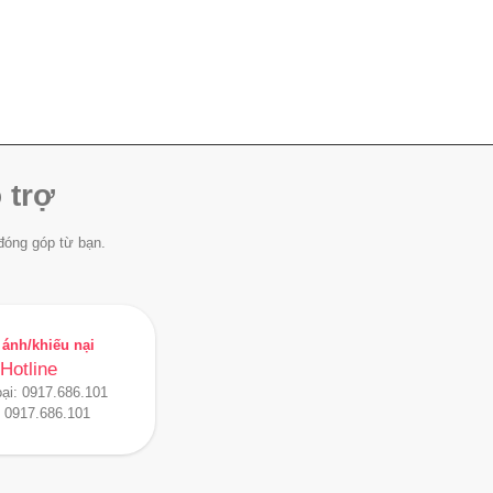
 trợ
đóng góp từ bạn.
ánh/khiếu nại
Hotline
oại:
0917.686.101
:
0917.686.101