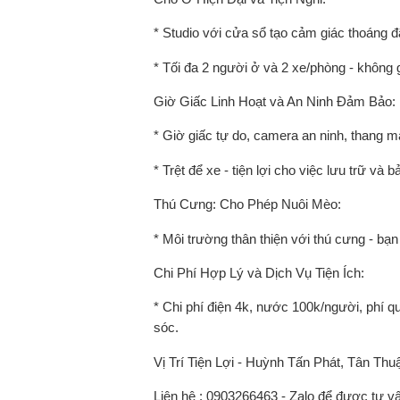
* Studio với cửa sổ tạo cảm giác thoáng đ
* Tối đa 2 người ở và 2 xe/phòng - không
Giờ Giấc Linh Hoạt và An Ninh Đảm Bảo:
* Giờ giấc tự do, camera an ninh, thang m
* Trệt để xe - tiện lợi cho việc lưu trữ và 
Thú Cưng: Cho Phép Nuôi Mèo:
* Môi trường thân thiện với thú cưng - bạn
Chi Phí Hợp Lý và Dịch Vụ Tiện Ích:
* Chi phí điện 4k, nước 100k/người, phí q
sóc.
Vị Trí Tiện Lợi - Huỳnh Tấn Phát, Tân Th
Liên hệ : 0903266463 - Zalo để được tư vấ