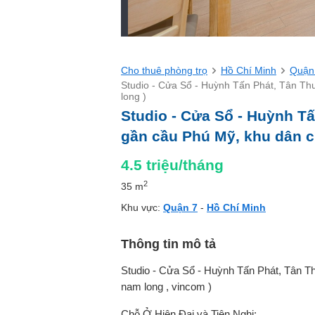
Cho thuê phòng trọ
Hồ Chí Minh
Quận
Studio - Cửa Sổ - Huỳnh Tấn Phát, Tân Th
long )
Studio - Cửa Sổ - Huỳnh Tấ
gần cầu Phú Mỹ, khu dân c
4.5
triệu/tháng
2
35 m
Khu vực:
Quận 7
-
Hồ Chí Minh
Thông tin mô tả
Studio - Cửa Sổ - Huỳnh Tấn Phát, Tân T
nam long , vincom )
Chỗ Ở Hiện Đại và Tiện Nghi: