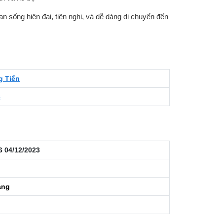
n sống hiện đại, tiện nghi, và dễ dàng di chuyển đến
g Tiến
3
6 04/12/2023
áng