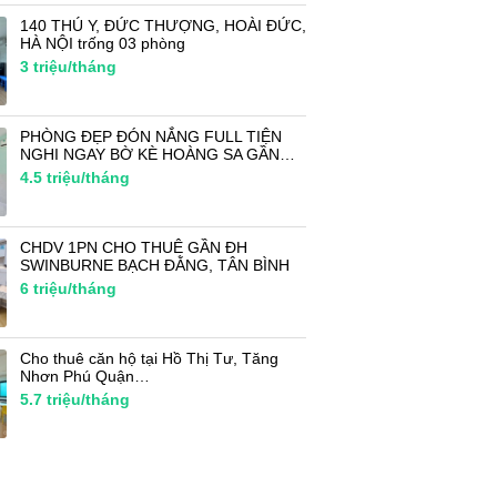
140 THÚ Y, ĐỨC THƯỢNG, HOÀI ĐỨC,
HÀ NỘI trống 03 phòng
3
triệu/tháng
PHÒNG ĐẸP ĐÓN NẮNG FULL TIỆN
NGHI NGAY BỜ KÈ HOÀNG SA GẦN…
4.5
triệu/tháng
CHDV 1PN CHO THUÊ GẦN ĐH
SWINBURNE BẠCH ĐẰNG, TÂN BÌNH
6
triệu/tháng
Cho thuê căn hộ tại Hồ Thị Tư, Tăng
Nhơn Phú Quận…
5.7
triệu/tháng