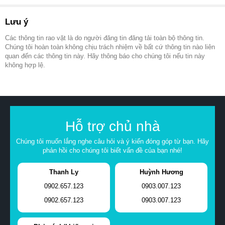
Lưu ý
Các thông tin rao vặt là do người đăng tin đăng tải toàn bộ thông tin.
Chúng tôi hoàn toàn không chịu trách nhiệm về bất cứ thông tin nào liên
quan đến các thông tin này. Hãy thông báo cho chúng tôi nếu tin này
không hợp lệ.
Hỗ trợ chủ nhà
Chúng tôi muốn lắng nghe câu hỏi và ý kiến đóng góp từ bạn. Hãy
phản hồi cho chúng tôi biết vấn đề của bạn nhé!
Thanh Ly
Huỳnh Hương
0902.657.123
0903.007.123
0902.657.123
0903.007.123