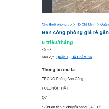
Cho thuê phòng trọ
Hồ Chí Minh
Quận
Ban công phòng giá rẻ gần
6
triệu/tháng
2
40 m
Khu vực:
Quận 7
-
Hồ Chí Minh
Thông tin mô tả
TRỐNG Phòng Ban Công
FULL NỘI THẤT
Q7
↪️Thuận tiện di chuyển sang Q4,8,1,5