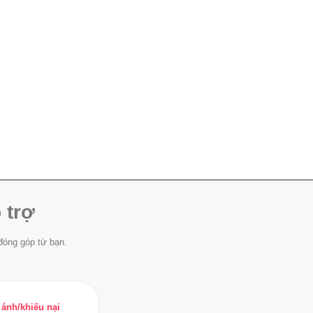
 trợ
đóng góp từ bạn.
ánh/khiếu nại