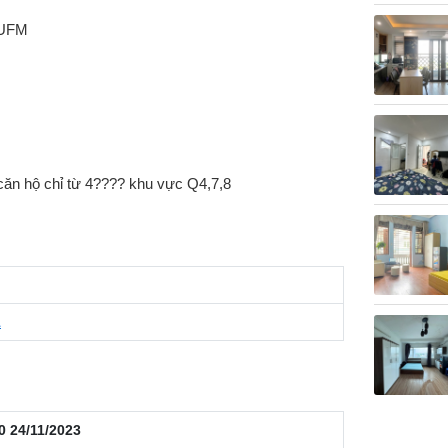
 UFM
 căn hộ chỉ từ 4???? khu vực Q4,7,8
1
0 24/11/2023