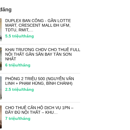
 đăng
DUPLEX BAN CÔNG - GẦN LOTTE
MART, CRESCENT MALL ĐH UFM,
TDTU, RMIT,…
5.5
triệu/tháng
KHAI TRƯƠNG CHDV CHO THUÊ FULL
NỘI THẤT GẦN SÂN BAY TÂN SƠN
NHẤT
6
triệu/tháng
PHÒNG 2 TRIỆU 500 (NGUYỄN VĂN
LINH + PHẠM HÙNG, BÌNH CHÁNH)
2.5
triệu/tháng
CHO THUÊ CĂN HỘ DỊCH VỤ 1PN –
ĐẦY ĐỦ NỘI THẤT – KHU…
7
triệu/tháng