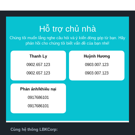
Hỗ trợ chủ nhà
Chúng tôi muốn lắng nghe câu hỏi và ý kiến đóng góp từ bạn. Hãy
phản hồi cho chúng tôi biết vấn đề của bạn nhé!
Thanh Ly
Huỳnh Hương
0902.657.123
0903.007.123
0902.657.123
0903.007.123
Phản ánh/khiếu nại
0917686101
0917686101
Cùng hệ thống LBKCorp: