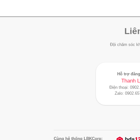
Liê
Đội chăm sóc kh
Hỗ trợ đăng
Thanh L
Điện thoại:
0902
Zalo:
0902.65
Cùng hệ thống LBKCorp: