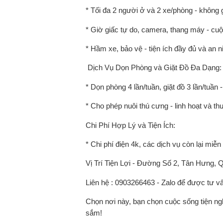
* Tối đa 2 người ở và 2 xe/phòng - không g
* Giờ giấc tự do, camera, thang máy - cuộ
* Hầm xe, bảo vệ - tiện ích đầy đủ và an n
️ Dịch Vụ Dọn Phòng và Giặt Đồ Đa Dạng:
* Dọn phòng 4 lần/tuần, giặt đồ 3 lần/tuần
* Cho phép nuôi thú cưng - linh hoạt và t
Chi Phí Hợp Lý và Tiện Ích:
* Chi phí điện 4k, các dịch vụ còn lại miễn p
Vị Trí Tiện Lợi - Đường Số 2, Tân Hưng, 
Liên hệ ️: 0903266463 - Zalo để được tư v
Chọn nơi này, bạn chọn cuộc sống tiện ngh
sắm!