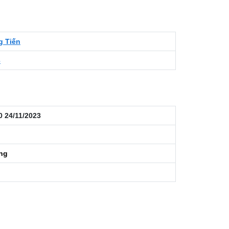
g Tiến
3
0 24/11/2023
áng