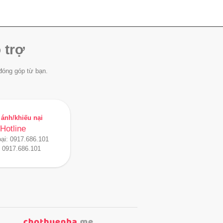
 trợ
đóng góp từ bạn.
ánh/khiếu nại
Hotline
oại:
0917.686.101
:
0917.686.101