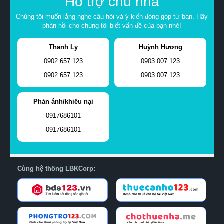
Hỗ trợ chủ nhà
Chúng tôi muốn lắng nghe câu hỏi và ý kiến đóng góp từ bạn. Hãy
phản hồi cho chúng tôi biết vấn đề của bạn nhé!
Thanh Ly
Huỳnh Hương
0902.657.123
0903.007.123
0902.657.123
0903.007.123
Phản ánh/khiếu nại
0917686101
0917686101
Cùng hệ thống LBKCorp: