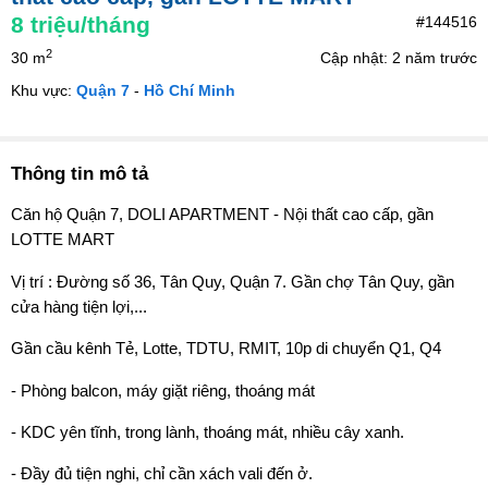
8
triệu/tháng
#144516
2
30 m
Cập nhật: 2 năm trước
Khu vực:
Quận 7
-
Hồ Chí Minh
Thông tin mô tả
Căn hộ Quận 7, DOLI APARTMENT - Nội thất cao cấp, gần
LOTTE MART
Vị trí : Đường số 36, Tân Quy, Quận 7. Gần chợ Tân Quy, gần
cửa hàng tiện lợi,...
Gần cầu kênh Tẻ, Lotte, TDTU, RMIT, 10p di chuyển Q1, Q4
- Phòng balcon, máy giặt riêng, thoáng mát
- KDC yên tĩnh, trong lành, thoáng mát, nhiều cây xanh.
- Đầy đủ tiện nghi, chỉ cần xách vali đến ở.