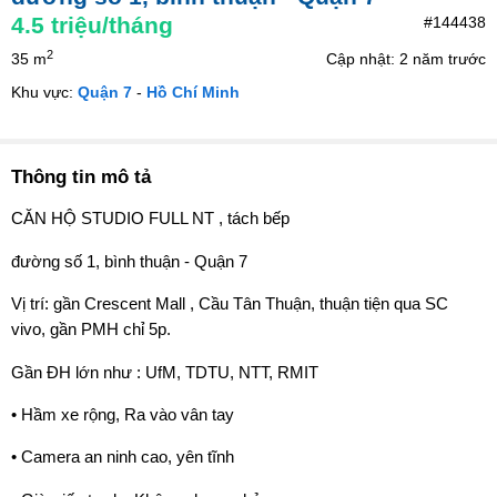
4.5
triệu/tháng
#144438
2
35 m
Cập nhật: 2 năm trước
Khu vực:
Quận 7
-
Hồ Chí Minh
Thông tin mô tả
CĂN HỘ STUDIO FULL NT , tách bếp
️đường số 1, bình thuận - Quận 7
Vị trí: gần Crescent Mall , Cầu Tân Thuận, thuận tiện qua SC
vivo, gần PMH chỉ 5p.
Gần ĐH lớn như : UfM, TDTU, NTT, RMIT
• Hầm xe rộng, Ra vào vân tay
• Camera an ninh cao, yên tĩnh