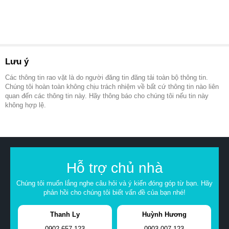
Lưu ý
Các thông tin rao vặt là do người đăng tin đăng tải toàn bộ thông tin.
Chúng tôi hoàn toàn không chịu trách nhiệm về bất cứ thông tin nào liên
quan đến các thông tin này. Hãy thông báo cho chúng tôi nếu tin này
không hợp lệ.
Hỗ trợ chủ nhà
Chúng tôi muốn lắng nghe câu hỏi và ý kiến đóng góp từ bạn. Hãy
phản hồi cho chúng tôi biết vấn đề của bạn nhé!
Thanh Ly
Huỳnh Hương
0902.657.123
0903.007.123