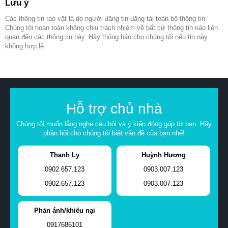
Lưu ý
Các thông tin rao vặt là do người đăng tin đăng tải toàn bộ thông tin.
Chúng tôi hoàn toàn không chịu trách nhiệm về bất cứ thông tin nào liên
quan đến các thông tin này. Hãy thông báo cho chúng tôi nếu tin này
không hợp lệ.
Hỗ trợ chủ nhà
Chúng tôi muốn lắng nghe câu hỏi và ý kiến đóng góp từ bạn. Hãy
phản hồi cho chúng tôi biết vấn đề của bạn nhé!
Thanh Ly
Huỳnh Hương
0902.657.123
0903.007.123
0902.657.123
0903.007.123
Phản ánh/khiếu nại
0917686101