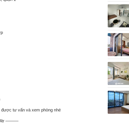
ợp
n
 để được tư vấn và xem phòng nhé
 4tr ———