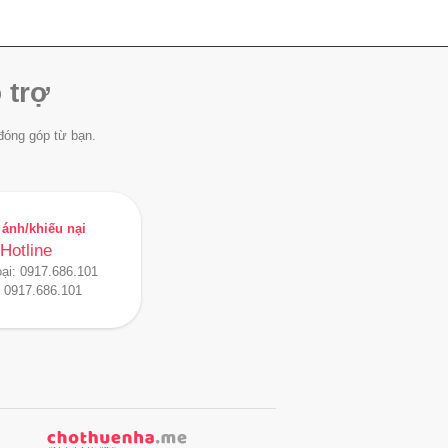
 trợ
đóng góp từ bạn.
ánh/khiếu nại
Hotline
oại:
0917.686.101
:
0917.686.101