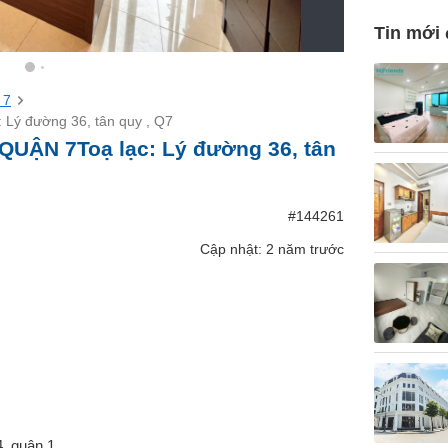
Tin mới
 7
Lý đường 36, tân quy , Q7
QUẬN 7Toạ lạc: Lý đường 36, tân
#144261
Cập nhật: 2 năm trước
4, quận 1