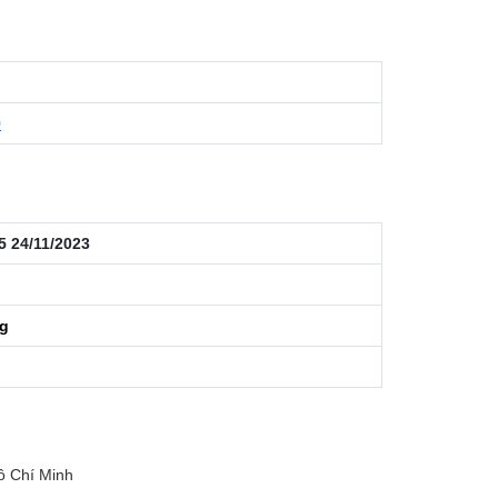
9
5 24/11/2023
ng
ồ Chí Minh