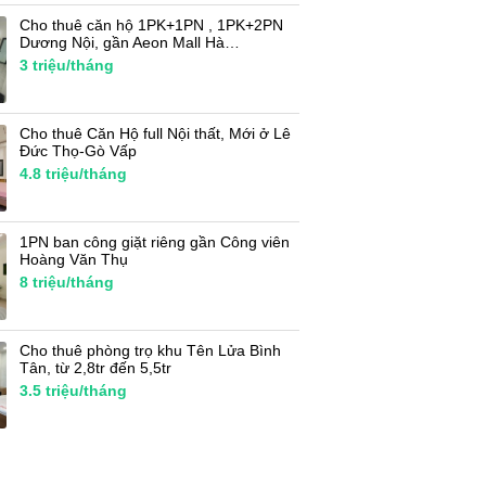
Cho thuê căn hộ 1PK+1PN , 1PK+2PN
Dương Nội, gần Aeon Mall Hà…
3
triệu/tháng
Cho thuê Căn Hộ full Nội thất, Mới ở Lê
Đức Thọ-Gò Vấp
4.8
triệu/tháng
1PN ban công giặt riêng gần Công viên
Hoàng Văn Thụ
8
triệu/tháng
Cho thuê phòng trọ khu Tên Lửa Bình
Tân, từ 2,8tr đến 5,5tr
3.5
triệu/tháng