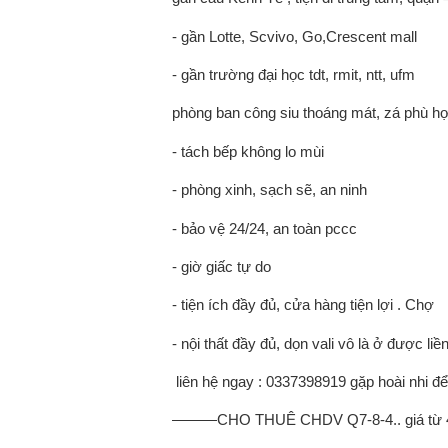
- gần Lotte, Scvivo, Go,Crescent mall
- gần trường đại học tdt, rmit, ntt, ufm
phòng ban công siu thoáng mát, zá phù h
- tách bếp không lo mùi
- phòng xinh, sạch sẽ, an ninh
- bảo vệ 24/24, an toàn pccc
- giờ giấc tự do
- tiện ích đầy đủ, cửa hàng tiện lợi . Chợ
- nội thất đầy đủ, dọn vali vô là ở được liề
️ liên hệ ngay : 0337398919 gặp hoài nhi
———CHO THUÊ CHDV Q7-8-4.. giá từ