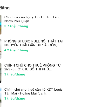
 đăng
Cho thuê căn hộ tại Hồ Thị Tư, Tăng
Nhơn Phú Quận…
5.7
triệu/tháng
PHÒNG STUDIO FULL NỘI THẤT TẠI
NGUYỄN TRÃI GẦN ĐH SÀI GÒN,…
4.2
triệu/tháng
CHÍNH CHỦ CHO THUÊ PHÒNG TỪ
2tr9 -5tr Ở KHU ĐÔ THỊ PHÚ…
3
triệu/tháng
Chính chủ cho thuê căn hộ KĐT Louis
Tân Mai - Hoàng Mai (cạnh…
3
triệu/tháng