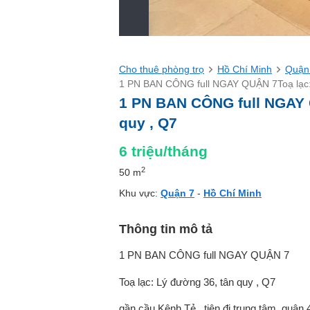
Cho thuê phòng trọ
Hồ Chí Minh
Quận
1 PN BAN CÔNG full NGAY QUẬN 7Toạ lạc: 
1 PN BAN CÔNG full NGAY 
quy , Q7
6
triệu/tháng
2
50 m
Khu vực:
Quận 7
-
Hồ Chí Minh
Thông tin mô tả
1 PN BAN CÔNG full NGAY QUẬN 7
Toạ lạc: Lý đường 36, tân quy , Q7
gần cầu Kênh Tẻ , tiện đi trung tâm, quận 