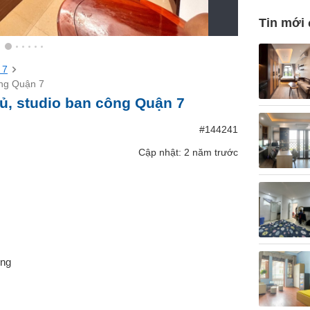
Tin mới
 7
ông Quận 7
ủ, studio ban công Quận 7
#144241
Cập nhật: 2 năm trước
ông