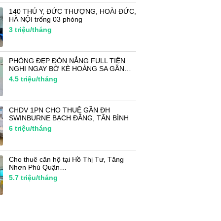
140 THÚ Y, ĐỨC THƯỢNG, HOÀI ĐỨC,
HÀ NỘI trống 03 phòng
3
triệu/tháng
PHÒNG ĐẸP ĐÓN NẮNG FULL TIỆN
NGHI NGAY BỜ KÈ HOÀNG SA GẦN…
4.5
triệu/tháng
CHDV 1PN CHO THUÊ GẦN ĐH
SWINBURNE BẠCH ĐẰNG, TÂN BÌNH
6
triệu/tháng
Cho thuê căn hộ tại Hồ Thị Tư, Tăng
Nhơn Phú Quận…
5.7
triệu/tháng