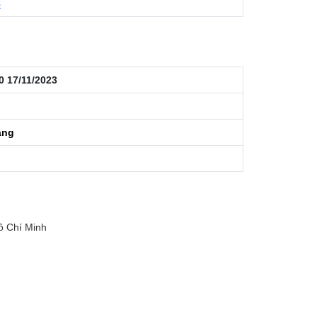
8
0 17/11/2023
áng
ồ Chí Minh