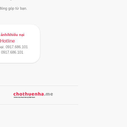
đóng góp từ bạn.
ánh/khiếu nại
Hotline
oại:
0917.686.101
:
0917.686.101