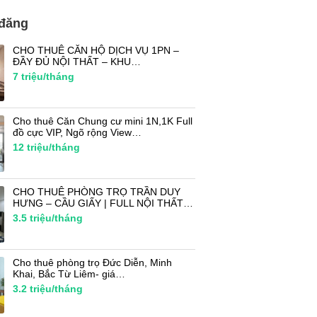
 đăng
CHO THUÊ CĂN HỘ DỊCH VỤ 1PN –
ĐẦY ĐỦ NỘI THẤT – KHU…
7
triệu/tháng
Cho thuê Căn Chung cư mini 1N,1K Full
đồ cực VIP, Ngõ rộng View…
12
triệu/tháng
CHO THUÊ PHÒNG TRỌ TRẦN DUY
HƯNG – CẦU GIẤY | FULL NỘI THẤT…
3.5
triệu/tháng
Cho thuê phòng trọ Đức Diễn, Minh
Khai, Bắc Từ Liêm- giá…
3.2
triệu/tháng