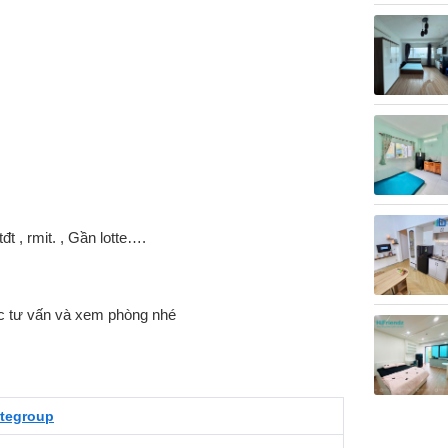
đt , rmit. , Gần lotte….
c tư vấn và xem phòng nhé
itegroup