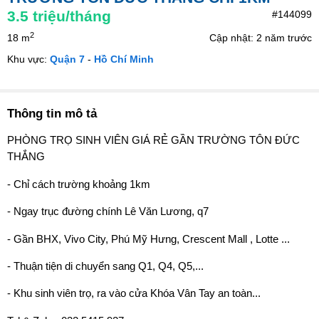
3.5
triệu/tháng
#144099
2
18 m
Cập nhật: 2 năm trước
Khu vực:
Quận 7
-
Hồ Chí Minh
Thông tin mô tả
PHÒNG TRỌ SINH VIÊN GIÁ RẺ GẦN TRƯỜNG TÔN ĐỨC
THẮNG
- Chỉ cách trường khoảng 1km
- Ngay trục đường chính Lê Văn Lương, q7
- Gần BHX, Vivo City, Phú Mỹ Hưng, Crescent Mall , Lotte ...
- Thuận tiện di chuyển sang Q1, Q4, Q5,...
- Khu sinh viên trọ, ra vào cửa Khóa Vân Tay an toàn...