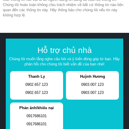
Chúng tôi hoàn toàn không chịu trách nhiệm về bất cứ thông tin nào liên
quan đến các thông tin này. Hãy thông báo cho chúng tôi nếu tin này
không hợp lệ.
Hỗ trợ chủ nhà
Chúng tôi muốn lắng nghe câu hỏi và ý kiến đóng góp từ bạn. Hãy
phản hồi cho chúng tôi biết vấn đề của bạn nhé!
Thanh Ly
Huỳnh Hương
0902.657.123
0903.007.123
0902.657.123
0903.007.123
Phản ánh/khiếu nại
0917686101
0917686101