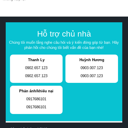
Hỗ trợ chủ nhà
Chúng tôi muốn lắng nghe câu hỏi và ý kiến đóng góp từ bạn. Hãy
phản hồi cho chúng tôi biết vấn đề của bạn nhé!
Thanh Ly
Huỳnh Hương
0902.657.123
0903.007.123
0902.657.123
0903.007.123
Phản ánh/khiếu nại
0917686101
0917686101