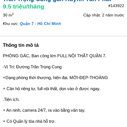
9.5
triệu/tháng
#143922
2
30 m
Cập nhật: 2 năm trước
Khu vực:
Quận 7
-
Hồ Chí Minh
Thông tin mô tả
PHÒNG GÁC, Ban công lớn FULL NỘI THẤT QUẬN 7.
-Vị Trí: Đường Trần Trọng Cung
+Dạng phòng thời thượng, hiện đại. MỚI-ĐẸP-THOÁNG
+ Căn hộ riêng tư, full nội thất, dọn vào ở được ngay.
.Tiện ích.
+ An ninh, camera 24/7, ra vào bằng vân tay.
+ Có Quản lý tòa nhà hỗ trợ.