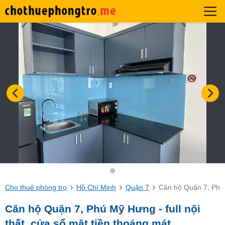
Cho thuê phòng trọ
Hồ Chí Minh
Quận 7
Căn hộ Quận 7, Phú M
Căn hộ Quận 7, Phú Mỹ Hưng - full nội
thất, cửa sổ mặt tiền thoáng mát