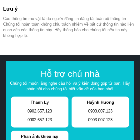
Lưu ý
Các thông tin rao vặt là do người đăng tin đăng tải toàn bộ thông tin.
Chúng tôi hoàn toàn không chịu trách nhiệm về bất cứ thông tin nào liên
quan đến các thông tin này. Hãy thông báo cho chúng tôi nếu tin này
không hợp lệ.
Hỗ trợ chủ nhà
Chúng tôi muốn lắng nghe câu hỏi và ý kiến đóng góp từ bạn. Hãy
phản hồi cho chúng tôi biết vấn đề của bạn nhé!
Thanh Ly
Huỳnh Hương
0902.657.123
0903.007.123
0902.657.123
0903.007.123
Phản ánh/khiếu nại