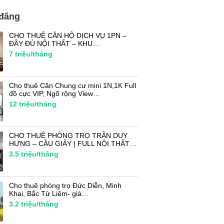
 đăng
CHO THUÊ CĂN HỘ DỊCH VỤ 1PN –
ĐẦY ĐỦ NỘI THẤT – KHU…
7
triệu/tháng
Cho thuê Căn Chung cư mini 1N,1K Full
đồ cực VIP, Ngõ rộng View…
12
triệu/tháng
CHO THUÊ PHÒNG TRỌ TRẦN DUY
HƯNG – CẦU GIẤY | FULL NỘI THẤT…
3.5
triệu/tháng
Cho thuê phòng trọ Đức Diễn, Minh
Khai, Bắc Từ Liêm- giá…
3.2
triệu/tháng