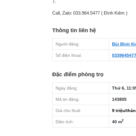
7.
Call, Zalo: 033.964.5477 ( Đình Kiêm )
Thông tin liên hệ
Người đăng:
Bùi Đình K
Số điện thoại:
033964547
Đặc điểm phòng trọ
Ngày đăng:
Thứ 6, 11:0
Mã tin đăng:
143805
Giá cho thuê:
9
triệu/thá
2
Diện tích:
40 m