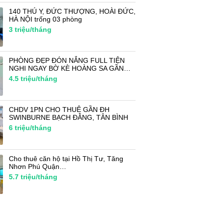
140 THÚ Y, ĐỨC THƯỢNG, HOÀI ĐỨC,
HÀ NỘI trống 03 phòng
3
triệu/tháng
PHÒNG ĐẸP ĐÓN NẮNG FULL TIỆN
NGHI NGAY BỜ KÈ HOÀNG SA GẦN…
4.5
triệu/tháng
CHDV 1PN CHO THUÊ GẦN ĐH
SWINBURNE BẠCH ĐẰNG, TÂN BÌNH
6
triệu/tháng
Cho thuê căn hộ tại Hồ Thị Tư, Tăng
Nhơn Phú Quận…
5.7
triệu/tháng