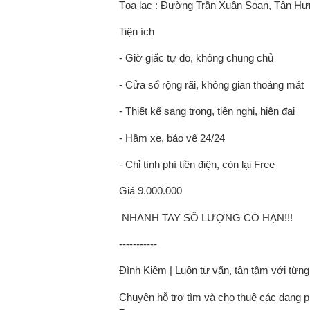
Tọa lạc : Đường Trần Xuân Soạn, Tân Hư
Tiện ích
- Giờ giấc tự do, không chung chủ
- Cửa sổ rộng rãi, không gian thoáng mát
- Thiết kế sang trọng, tiện nghi, hiện đại
- Hầm xe, bảo vệ 24/24
- Chỉ tính phí tiền điện, còn lại Free
Giá 9.000.000
️ NHANH TAY SỐ LƯỢNG CÓ HẠN!!!
-----------
Đình Kiêm | Luôn tư vấn, tận tâm với từn
Chuyên hỗ trợ tìm và cho thuê các dạng ph