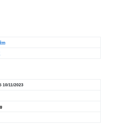
iêm
7
5 10/11/2023
ng