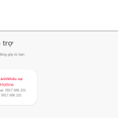
 trợ
đóng góp từ bạn.
ánh/khiếu nại
Hotline
oại:
0917.686.101
:
0917.686.101