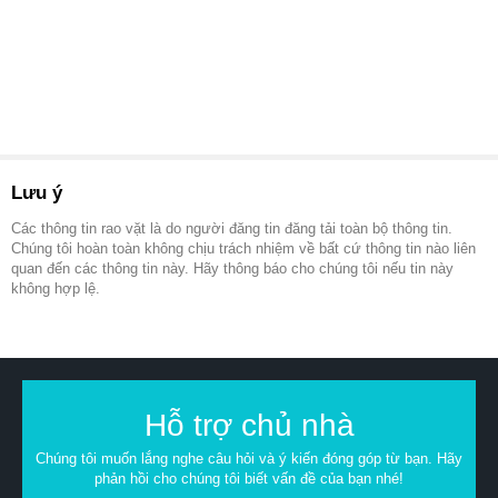
Lưu ý
Các thông tin rao vặt là do người đăng tin đăng tải toàn bộ thông tin.
Chúng tôi hoàn toàn không chịu trách nhiệm về bất cứ thông tin nào liên
quan đến các thông tin này. Hãy thông báo cho chúng tôi nếu tin này
không hợp lệ.
Hỗ trợ chủ nhà
Chúng tôi muốn lắng nghe câu hỏi và ý kiến đóng góp từ bạn. Hãy
phản hồi cho chúng tôi biết vấn đề của bạn nhé!