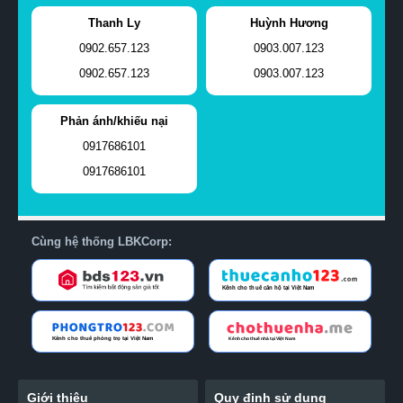
Thanh Ly
Huỳnh Hương
0902.657.123
0903.007.123
0902.657.123
0903.007.123
Phản ánh/khiếu nại
0917686101
0917686101
Cùng hệ thống LBKCorp:
Giới thiệu
Quy định sử dụng