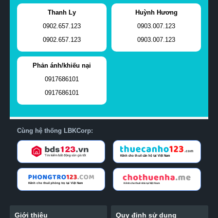
Thanh Ly
Huỳnh Hương
0902.657.123
0903.007.123
0902.657.123
0903.007.123
Phản ánh/khiếu nại
0917686101
0917686101
Cùng hệ thống LBKCorp:
Giới thiệu
Quy định sử dụng