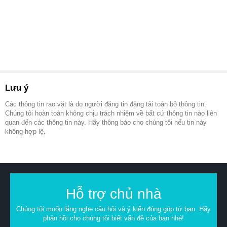
Lưu ý
Các thông tin rao vặt là do người đăng tin đăng tải toàn bộ thông tin.
Chúng tôi hoàn toàn không chịu trách nhiệm về bất cứ thông tin nào liên
quan đến các thông tin này. Hãy thông báo cho chúng tôi nếu tin này
không hợp lệ.
Hỗ trợ chủ nhà
Chúng tôi muốn lắng nghe câu hỏi và ý kiến đóng góp từ bạn. Hãy
phản hồi cho chúng tôi biết vấn đề của bạn nhé!