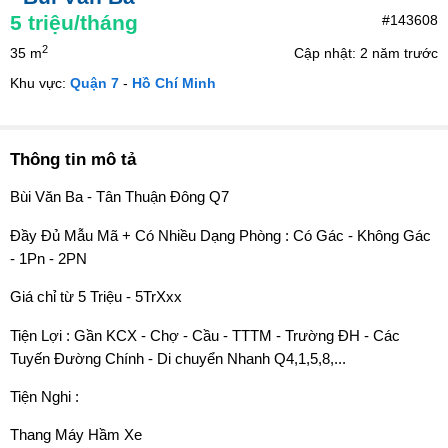
5
triệu/tháng
#143608
2
35 m
Cập nhật: 2 năm trước
Khu vực:
Quận 7
-
Hồ Chí Minh
Thông tin mô tả
Bùi Văn Ba - Tân Thuận Đông Q7
Đầy Đủ Mẫu Mã + Có Nhiều Dạng Phòng : Có Gác - Không Gác
- 1Pn - 2PN
Giá chỉ từ 5 Triệu - 5TrXxx
Tiện Lợi : Gần KCX - Chợ - Cầu - TTTM - Trường ĐH - Các
Tuyến Đường Chính - Di chuyển Nhanh Q4,1,5,8,...
Tiện Nghi :
Thang Máy Hầm Xe