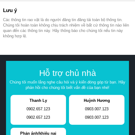
Lưu ý
Các thông tin rao vặt là do người đăng tin đăng tải toàn bộ thông tin.
Chúng tôi hoàn toàn không chịu trách nhiệm về bất cứ thông tin nào liên
quan đến các thông tin này. Hãy thông báo cho chúng tôi nếu tin này
không hợp lệ.
Hỗ trợ chủ nhà
Chúng tôi muốn lắng nghe câu hỏi và ý kiến đóng góp từ bạn. Hãy
phản hồi cho chúng tôi biết vấn đề của bạn nhé!
Thanh Ly
Huỳnh Hương
0902.657.123
0903.007.123
0902.657.123
0903.007.123
Phản ánh/khiếu nại