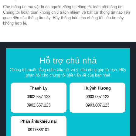
Các thông tin rao vặt là do người đăng tin đăng tải toàn bộ thông tin.
Chúng tôi hoàn toàn không chịu trách nhiệm về bất cứ thông tin nào liên
quan đến các thông tin này. Hãy thông báo cho chúng tôi nếu tin này
không hợp lệ.
Hỗ trợ chủ nhà
Chúng tôi muốn lắng nghe câu hỏi và ý kiến đóng góp từ bạn. Hãy
phản hồi cho chúng tôi biết vấn đề của bạn nhé!
Thanh Ly
Huỳnh Hương
0902.657.123
0903.007.123
0902.657.123
0903.007.123
Phản ánh/khiếu nại
0917686101